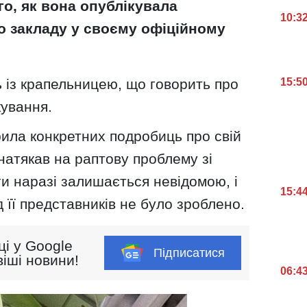
го, як вона опублікувала
10:3
о закладу у своєму офіційному
15:5
ь із крапельницею, що говорить про
кування.
ила конкретних подробиць про свій
 натякав на раптову проблему зі
и наразі залишається невідомою, і
15:4
 її представників не було зроблено.
ці у Google
Підписатися
іші новини!
06:4