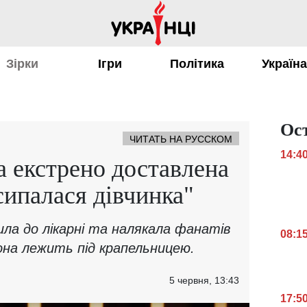
Зірки
Ігри
Політика
Україн
Ос
ЧИТАТЬ НА РУССКОМ
14:4
екстрено доставлена ​​
сипалася дівчинка"
ла до лікарні та налякала фанатів
08:1
вона лежить під крапельницею.
5 червня, 13:43
17:5