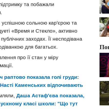
 підтримку та побажали
.
 успішною сольною кар'єрою та
уеті «Время и Стекло», активно
 публічних заходах. Її несподівана
По
подіванкою для багатьох.
лення про її стан у міру
мації.
ч раптово показала голі груди:
асті Каменських відпочивають
омляли,
Даша Астаф'єва показала,
пускному класі школи: "Що тут