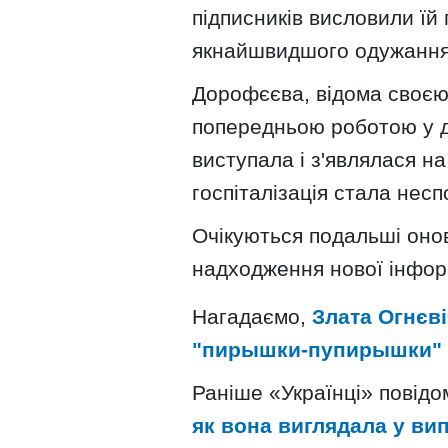
підписників висловили їй
якнайшвидшого одужання
Дорофєєва, відома своєю
попередньою роботою у д
виступала і з'являлася на
госпіталізація стала нес
Очікуються подальші онов
надходження нової інфор
Нагадаємо,
Злата Огнєві
"пирышки-пупирышки" Н
Раніше «Українці» повід
як вона виглядала у ви