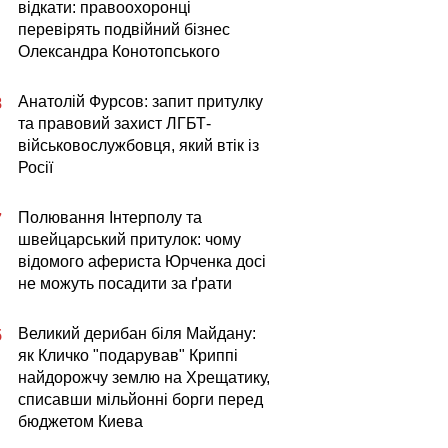
відкати: правоохоронці
перевірять подвійний бізнес
Олександра Конотопського
Анатолій Фурсов: запит притулку
8
та правовий захист ЛГБТ-
військовослужбовця, який втік із
Росії
Полювання Інтерполу та
7
швейцарський притулок: чому
відомого афериста Юрченка досі
не можуть посадити за ґрати
Великий дерибан біля Майдану:
5
як Кличко "подарував" Криппі
найдорожчу землю на Хрещатику,
списавши мільйонні борги перед
бюджетом Киева