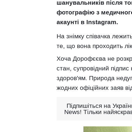
шанувальників після то
фотографію з медичног
акаунті в Instagram.
На знімку співачка лежит
те, що вона проходить лі
Хоча Дорофєєва не розкр
стан, супровідний підпис
здоров'ям. Природа недуг
жодних офіційних заяв від
Підпишіться на Україн
News! Тільки найяскрав