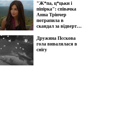
"Ж*па, ц*цьки і
піпірка": співачка
Анна Трінчер
потрапила в
скандал за відверті
фото
Дружина Пєскова
гола вивалялася в
снігу