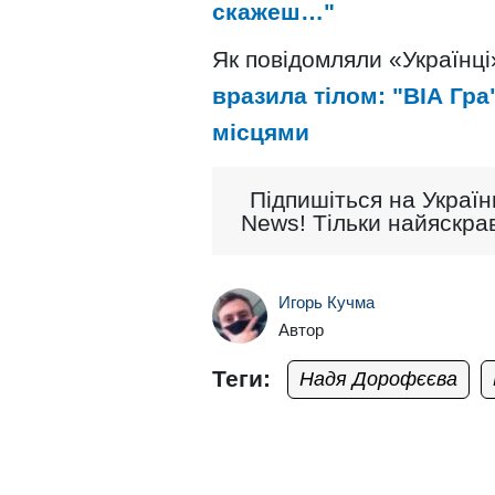
скажеш…"
Як повідомляли «Українці
вразила тілом: "ВІА Гр
місцями
Підпишіться на Україн
News! Тільки найяскрав
Игорь Кучма
Автор
Теги:
Надя Дорофєєва