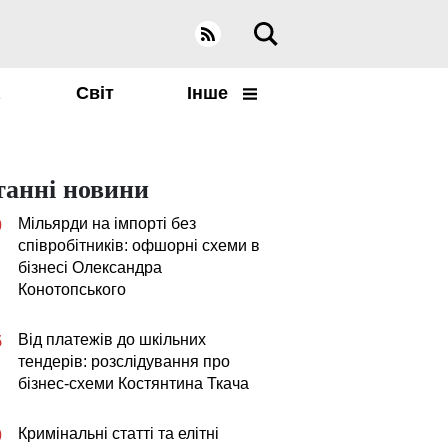
а
Світ
Інше
танні новини
Мільярди на імпорті без
0
співробітників: офшорні схеми в
бізнесі Олександра
Конотопського
Від платежів до шкільних
5
тендерів: розслідування про
бізнес-схеми Костянтина Ткача
Кримінальні статті та елітні
0