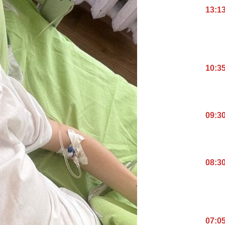
13:1
10:3
09:3
08:3
07:0