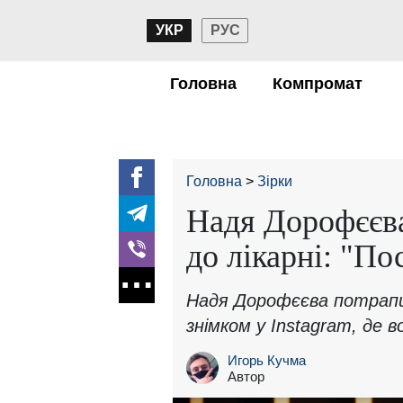
УКР
РУС
Головна
Компромат
Головна
Зірки
Надя Дорофєєва 
до лікарні: "По
Надя Дорофєєва потрапи
знімком у Instagram, де 
Игорь Кучма
Автор