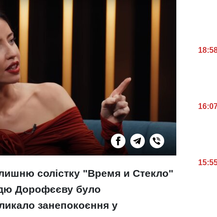
18:5
16:0
15:5
колишню солістку "Время и Стекло"
адю Дорофєєву було
кликало занепокоєння у