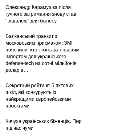
Олександр Карамушка після
2
гучного затримання знову став
"рішалою" для бізнесу
Балканський транзит з
0
московським присмаком: ЗМІ
пояснили, хто стоїть за тіньовим
імпортом для українського
defense-tech на сотні мільйонів
доларів…
Секретний рейтинг: 5 яхтових
4
шкіл, які конкурують із
найкращими європейськими
проєктами
Кичуха українських біженців. Пир
3
під час чуми