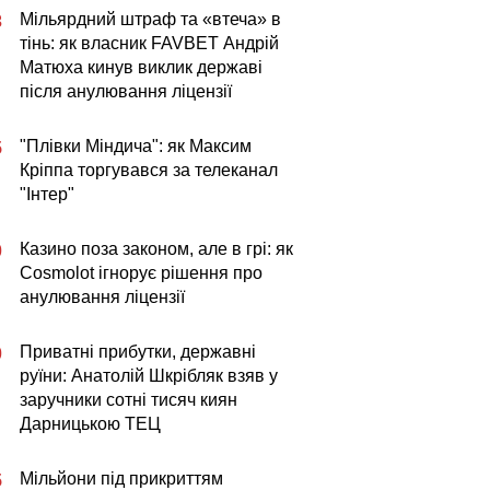
Мільярдний штраф та «втеча» в
3
тінь: як власник FAVBET Андрій
Матюха кинув виклик державі
після анулювання ліцензії
"Плівки Міндича": як Максим
5
Кріппа торгувався за телеканал
"Інтер"
Казино поза законом, але в грі: як
0
Cosmolot ігнорує рішення про
анулювання ліцензії
Приватні прибутки, державні
0
руїни: Анатолій Шкрібляк взяв у
заручники сотні тисяч киян
Дарницькою ТЕЦ
Мільйони під прикриттям
5