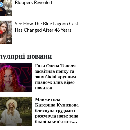
пулярні новини
Гола Олена Тополя
засвітила попку та
зону бікіні крупним
планом: злив відео –
початок
Майже гола
Катерина Кузнєцова
блиснула грудьми і
розсунула ноги: зона
бікіні закип'ятить
кров