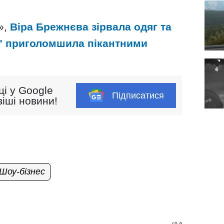
»,
Віра Брежнєва зірвала одяг та
а" приголомшила пікантними
ці у Google
Підписатися
іші новини!
Шоу-бізнес