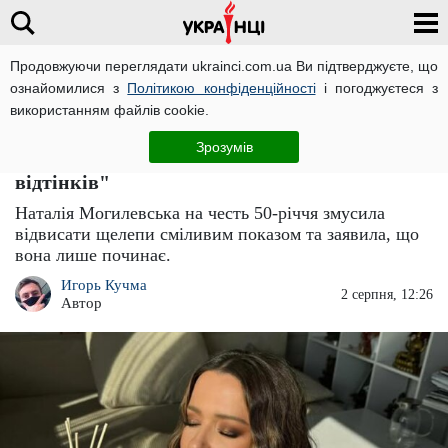
Продовжуючи переглядати ukrainci.com.ua Ви підтверджуєте, що
ознайомилися з
Політикою конфіденційності
і погоджуєтеся з
Головна
Зірки
ЧИТАТЬ НА РУССКОМ
використанням файлів cookie.
Напівгола Наталія Могилевська блиснула
Зрозумів
зоною бікіні у сміливій позі: "Мої 50
відтінків"
Наталія Могилевська на честь 50-річчя змусила
відвисати щелепи сміливим показом та заявила, що
вона лише починає.
Игорь Кучма
2 серпня, 12:26
Автор