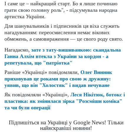
І саме це – найкращий старт. Бо я лише починаю
грати свою головну роль", - підсумувала народна
артистка України.
Для шанувальників і підписників ця віха служить
нагадуванням: переосмислення немає вікових
обмежень, а самовираження — це свого роду свято.
Нагадаємо,
зате з тату-вишиванкою: скандальна
Ганна Алхім втекла з України за кордон - а
репетувала, що "патріотка"
Раніше «Українці» повідомляли,
Олег Винник
приховував це роками про свою ж дружину:
уявив, що він "Холостяк" і видав нечуване
Як повідомляли «Українці»,
Леся Нікітюк, ботокс і
пластика: як змінилася зірка "Розсміши коміка"
та чи були операції
Підпишіться на Українці у Google News! Тільки
найяскравіші новини!