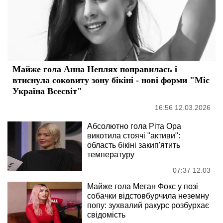
Майже гола Анна Неплях поправилась і
втиснула соковиту зону бікіні - нові форми "Міс
Україна Всесвіт"
16:56 12.03.2026
Абсолютно гола Ріта Ора
викотила стоячі "активи":
область бікіні закип'ятить
температуру
07:37 12.03
Майже гола Меган Фокс у позі
собачки відстовбурчила неземну
попу: зухвалий ракурс розбурхає
свідомість