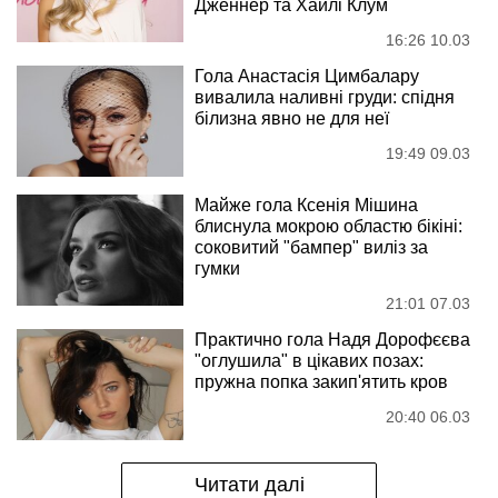
Дженнер та Хайлі Клум
16:26 10.03
Гола Анастасія Цимбалару
вивалила наливні груди: спідня
білизна явно не для неї
19:49 09.03
Майже гола Ксенія Мішина
блиснула мокрою областю бікіні:
соковитий "бампер" виліз за
гумки
21:01 07.03
Практично гола Надя Дорофєєва
"оглушила" в цікавих позах:
пружна попка закип'ятить кров
20:40 06.03
Читати далі