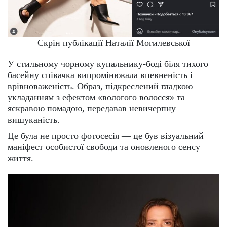
Скрін публікації Наталії Могилевської
У стильному чорному купальнику-боді біля тихого
басейну співачка випромінювала впевненість і
врівноваженість. Образ, підкреслений гладкою
укладанням з ефектом «вологого волосся» та
яскравою помадою, передавав невичерпну
вишуканість.
Це була не просто фотосесія — це був візуальний
маніфест особистої свободи та оновленого сенсу
життя.