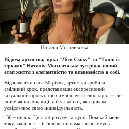
Наталія Могилевська
Відома артистка, зірка "Ліги Сміху" та "Танці із
зірками" Наталія Могилевська зустрічає новий
етап життя з елегантністю та впевненістю в собі.
Відзначаючи своє 50-річчя, артистка зробила
сміливий крок, представивши експресивний
візуальний проект, що символізує її еволюцію — не
лише як виконавиці, а й як жінки, яка цілком
усвідомлює свою індивідуальність.
"50 – не вік. Це стан розуму та душі. Покохай мене
таку, якою я є… Я більше не намагаюся комусь