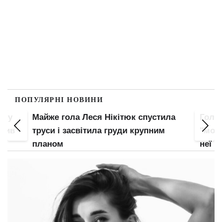
ПОПУЛЯРНІ НОВИНИ
пку
Майже гола Леся Нікітюк спустила
Гола
злив
труси і засвітила груди крупним
"мохн
планом
неї