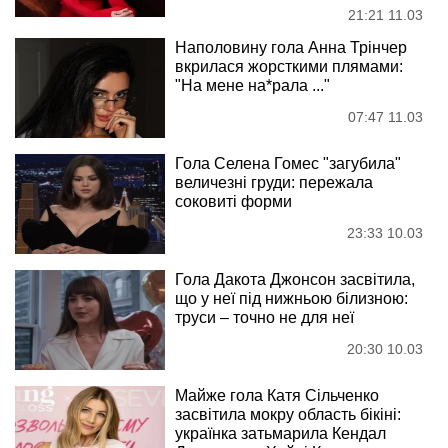
21:21 11.03
Наполовину гола Анна Трінчер
вкрилася жорсткими плямами:
"На мене на*рала ..."
07:47 11.03
Гола Селена Гомес "загубила"
величезні груди: пережала
соковиті форми
23:33 10.03
Гола Дакота Джонсон засвітила,
що у неї під нижньою білизною:
труси – точно не для неї
20:30 10.03
Майже гола Катя Сільченко
засвітила мокру область бікіні:
українка затьмарила Кендал