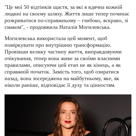
"Це мої 50 відтінків щастя, за які я вдячна кожній
людині на своєму шляху. Життя лише тепер починає
розкриватися по-справжньому – глибоко, яскраво, зі
смаком", - продовжила Наталія Могилевська.
Могилевська використала цей момент, щоб
поміркувати про внутрішню трансформацію.
Провівши велику частину життя, виправдовуючи
очікування, тепер вона живе за своїми власними
правилами, описуючи цей етап не як кінець, а як
справжній початок. Замість того, щоб озиратися
назад, вона зосереджена на майбутньому, яке, як
ніколи раніше, відповідає її духу та цінностям.