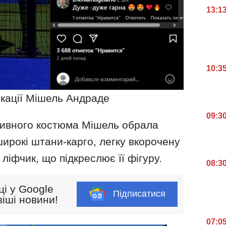
13:1
10:3
ікації Мішель Андраде
09:3
тивного костюма Мішель обрала
ирокі штани-карго, легку вкорочену
 ліфчик, що підкреслює її фігуру.
08:3
ці у Google
Підписатися
іші новини!
07:0