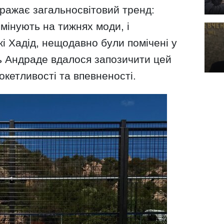
ражає загальносвітовий тренд:
омінують на тижнях моди, і
жі Хадід, нещодавно були помічені у
ь Андраде вдалося запозичити цей
окетливості та впевненості.