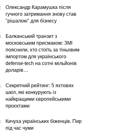
Олександр Карамушка після
2
гучного затримання знову став
"рішалою" для бізнесу
Балканський транзит з
0
московським присмаком: ЗМІ
пояснили, хто стоїть за тіньовим
імпортом для українського
defense-tech на сотні мільйонів
доларів…
Секретний рейтинг: 5 яхтових
4
шкіл, які конкурують із
найкращими європейськими
проєктами
Кичуха українських біженців. Пир
3
під час чуми