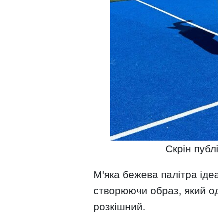
Скрін публ
М'яка бежева палітра іде
створюючи образ, який 
розкішний.