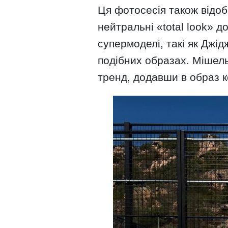
Ця фотосесія також відоб
нейтральні «total look» д
супермоделі, такі як Джід
подібних образах. Мішел
тренд, додавши в образ к