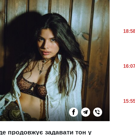
18:5
16:0
15:5
де продовжує задавати тон у