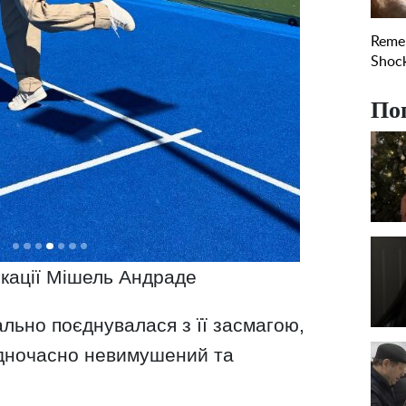
По
ікації Мішель Андраде
ально поєднувалася з її засмагою,
одночасно невимушений та