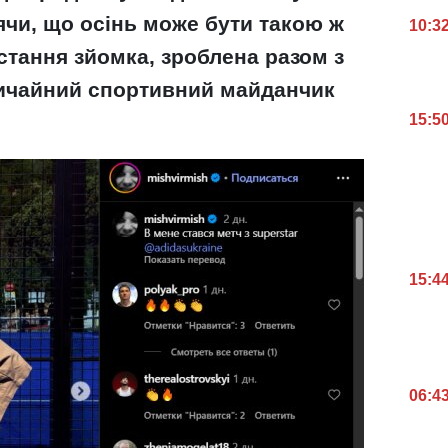
ячи, що осінь може бути такою ж
10:3
 остання зйомка, зроблена разом з
вичайний спортивний майданчик
15:5
15:4
06:4