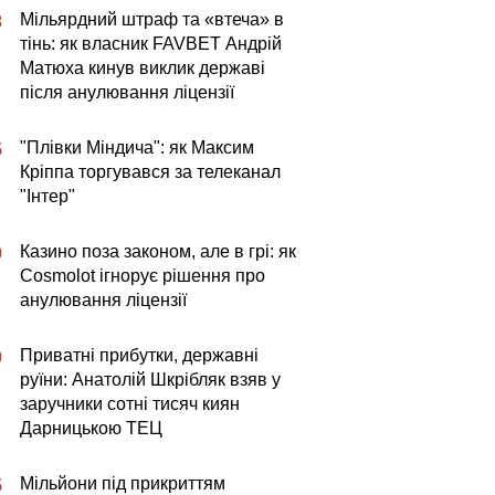
Мільярдний штраф та «втеча» в
3
тінь: як власник FAVBET Андрій
Матюха кинув виклик державі
після анулювання ліцензії
"Плівки Міндича": як Максим
5
Кріппа торгувався за телеканал
"Інтер"
Казино поза законом, але в грі: як
0
Cosmolot ігнорує рішення про
анулювання ліцензії
Приватні прибутки, державні
0
руїни: Анатолій Шкрібляк взяв у
заручники сотні тисяч киян
Дарницькою ТЕЦ
Мільйони під прикриттям
5