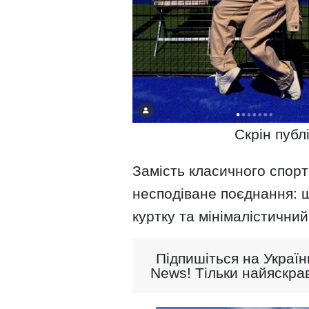
Скрін публ
Замість класичного спор
несподіване поєднання: ш
куртку та мінімалістичний
Підпишіться на Україн
News! Тільки найяскрав