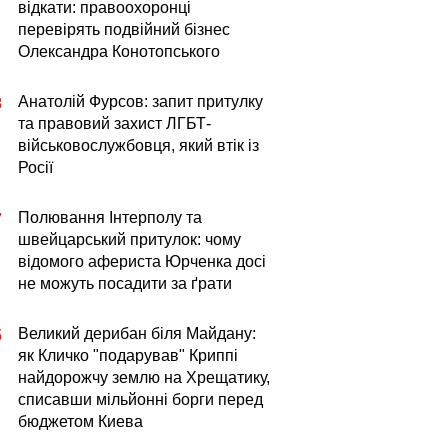
відкати: правоохоронці
перевірять подвійний бізнес
Олександра Конотопського
Анатолій Фурсов: запит притулку
8
та правовий захист ЛГБТ-
військовослужбовця, який втік із
Росії
Полювання Інтерполу та
7
швейцарський притулок: чому
відомого афериста Юрченка досі
не можуть посадити за ґрати
Великий дерибан біля Майдану:
5
як Кличко "подарував" Криппі
найдорожчу землю на Хрещатику,
списавши мільйонні борги перед
бюджетом Киева