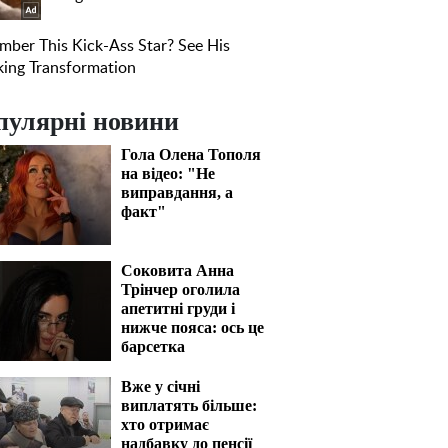
пулярні новини
Гола Олена Тополя
на відео: "Не
виправдання, а
факт"
Соковита Анна
Трінчер оголила
апетитні груди і
нижче пояса: ось це
барсетка
Вже у січні
виплатять більше:
хто отримає
надбавку до пенсії