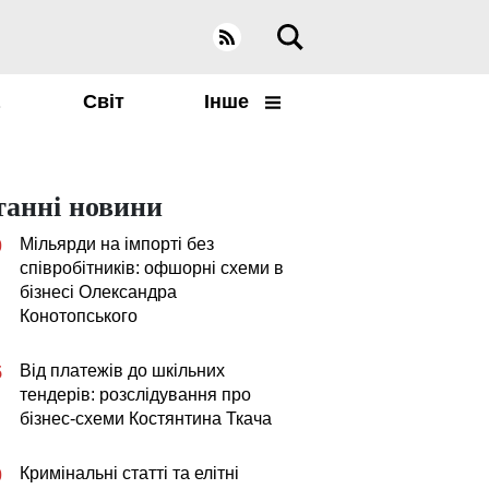
а
Світ
Інше
танні новини
Мільярди на імпорті без
0
співробітників: офшорні схеми в
бізнесі Олександра
Конотопського
Від платежів до шкільних
5
тендерів: розслідування про
бізнес-схеми Костянтина Ткача
Кримінальні статті та елітні
0