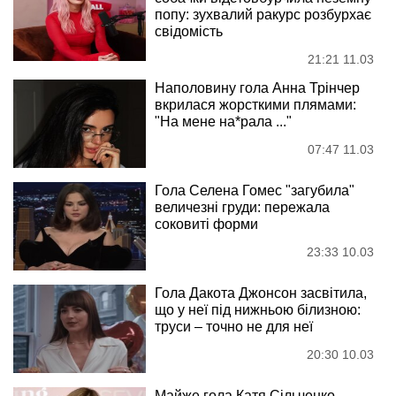
попу: зухвалий ракурс розбурхає
свідомість
21:21 11.03
Наполовину гола Анна Трінчер
вкрилася жорсткими плямами:
"На мене на*рала ..."
07:47 11.03
Гола Селена Гомес "загубила"
величезні груди: пережала
соковиті форми
23:33 10.03
Гола Дакота Джонсон засвітила,
що у неї під нижньою білизною:
труси – точно не для неї
20:30 10.03
Майже гола Катя Сільченко