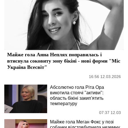
Майже гола Анна Неплях поправилась і
втиснула соковиту зону бікіні - нові форми "Міс
Україна Всесвіт"
16:56 12.03.2026
Абсолютно гола Ріта Ора
викотила стоячі "активи":
область бікіні закип'ятить
температуру
07:37 12.03
Майже гола Меган Фокс у позі
собачки відстовбурчила неземну