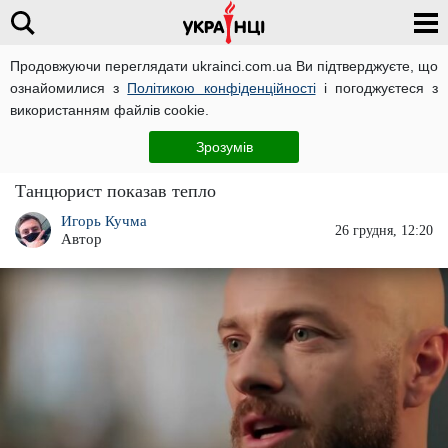
Продовжуючи переглядати ukrainci.com.ua Ви підтверджуєте, що
ознайомилися з
Політикою конфіденційності
і погоджуєтеся з
Головна
Зірки
ЧИТАТЬ НА РУССКОМ
використанням файлів cookie.
Влад Яма завалився на підлогу і показав своє
Зрозумів
багатство: "У вас так само?"
Танцюрист показав тепло
Игорь Кучма
26 грудня, 12:20
Автор