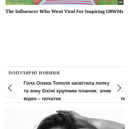
ПОПУЛЯРНІ НОВИНИ
Гола Олена Тополя засвітила попку
Букв
 "І
та зону бікіні крупним планом: злив
втис
відео – початок
позі: