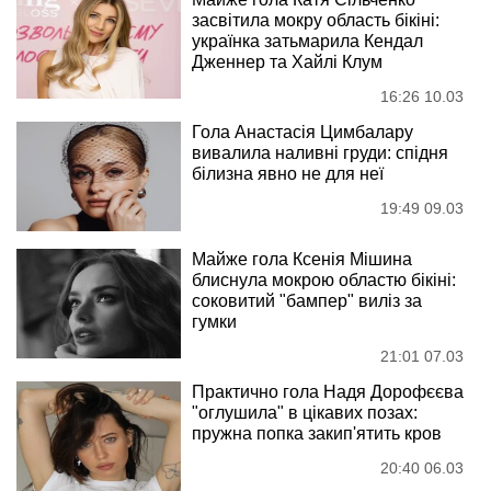
засвітила мокру область бікіні:
українка затьмарила Кендал
Дженнер та Хайлі Клум
16:26 10.03
Гола Анастасія Цимбалару
вивалила наливні груди: спідня
білизна явно не для неї
19:49 09.03
Майже гола Ксенія Мішина
блиснула мокрою областю бікіні:
соковитий "бампер" виліз за
гумки
21:01 07.03
Практично гола Надя Дорофєєва
"оглушила" в цікавих позах:
пружна попка закип'ятить кров
20:40 06.03