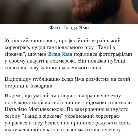
Фото Влада Ями
Успішний танцюрист, професійний український
хореограф, суддя танцювального шоу "Танці з
зірками", шоумен
Влад Яма
поділився фотографіями
у своєму акаунті в соцмережі. Він показав публіці
свою святкову ялинку і маленького сина.
Відповідну публікацію Влад Яма розмістив на своїй
сторінці в Instagram.
Відомо, що умілий танцюрист набрав величезну
популярність після своїх танців з відомою співачкою
Наталією Могилевською. По завершенню минулого
сезону "Танці з зірками" український хореограф
увірвався в шоу-бізнес і не припиняє радувати своїх
шанувальників участю в різноманітних телешоу.