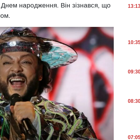
 Днем народження. Він зізнався, що
13:1
том.
10:3
09:3
08:3
07:0