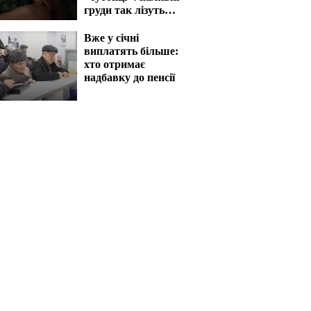
груди так лізуть
назовні
Вже у січні
виплатять більше:
хто отримає
надбавку до пенсії