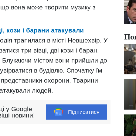
, що вона може творити музику з
ці, кози і барани атакували
По
одія трапилася в місті Невшехвір. У
тися три вівці, дві кози і баран.
а. Блукаючи містом вони прийшли до
 увірватися в будівлю. Спочатку їм
 представники охорони. Тварини
 атакували людей.
ці у Google
Підписатися
іші новини!