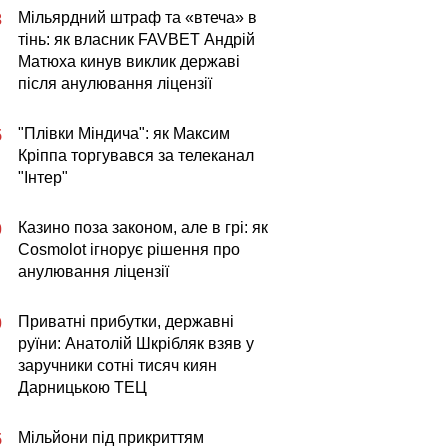
Мільярдний штраф та «втеча» в
3
тінь: як власник FAVBET Андрій
Матюха кинув виклик державі
після анулювання ліцензії
"Плівки Міндича": як Максим
5
Кріппа торгувався за телеканал
"Інтер"
Казино поза законом, але в грі: як
0
Cosmolot ігнорує рішення про
анулювання ліцензії
Приватні прибутки, державні
0
руїни: Анатолій Шкрібляк взяв у
заручники сотні тисяч киян
Дарницькою ТЕЦ
Мільйони під прикриттям
5