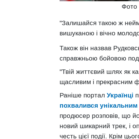
Фото 
"Залишайся такою ж нейм
вишуканою і вічно молодо
Також він назвав Рудков
справжньою бойовою под
"Твій життєвий шлях як ка
щасливим і прекрасним фін
Раніше портал
Українці
п
похвалився унікальним
продюсер розповів, що й
новий шикарний трек, і 
честь цієї події. Крім цьо