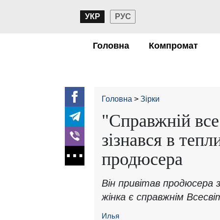
УКР
РУС
Головна
Компромат
Головна
Зірки
"Справжній все
зізнався в тепл
продюсера
Він привітав продюсера з
жінка є справжнім Всесві
Илья