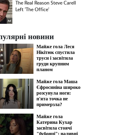
пулярні новини
Майже гола Леся
Нікітюк спустила
труси і засвітила
груди крупним
планом
Майже гола Маша
Єфросиніна широко
розсунула ноги:
п'ята точка не
примерзла?
Майже гола
Катерина Кухар
засвітила стоячі
"бубонці": наливні