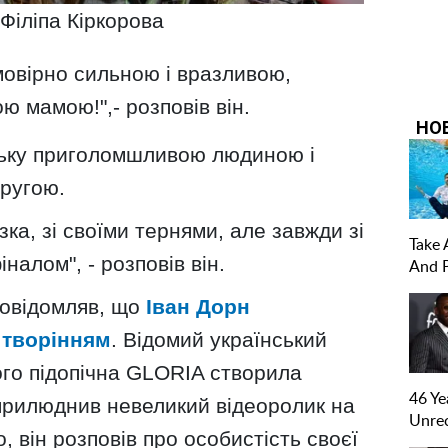
Філіпа Кіркорова
овірно сильною і вразливою,
ю мамою!",- розповів він.
ську приголомшливою людиною і
ругою.
зка, зі своїми тернями, але завжди зі
алом", - розповів він.
овідомляв, що
Іван Дорн
 творінням
. Відомий український
ого підопічна GLORIA створила
оприлюднив невеликий відеоролик на
го, він розповів про особистість своєї