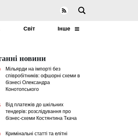
а
Світ
Інше
танні новини
Мільярди на імпорті без
0
співробітників: офшорні схеми в
бізнесі Олександра
Конотопського
Від платежів до шкільних
5
тендерів: розслідування про
бізнес-схеми Костянтина Ткача
Кримінальні статті та елітні
0