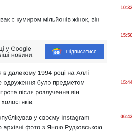
10:3
вак є кумиром мільйонів жінок, він
15:5
ці у Google
Підписатися
іші новини!
 в далекому 1994 році на Аллі
те одруження було предметом
15:4
 проте після розлучення він
холостяків.
06:4
 опублікував у своєму Instagram
го архівні фото з Яною Рудковською.