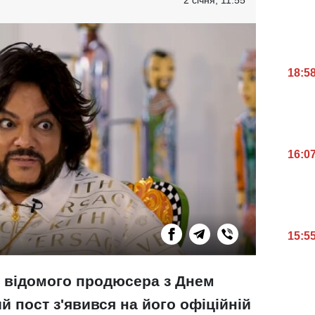
18:5
16:0
15:5
в відомого продюсера з Днем
й пост з'явився на його офіційній