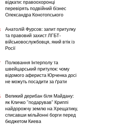
відкати: правоохоронці
перевірять подвійний бізнес
Олександра Конотопського
Анатолій Фурсов: запит притулку
8
та правовий захист ЛГБТ-
військовослужбовця, який втік із
Росії
Полювання Інтерполу та
7
швейцарський притулок: чому
відомого афериста Юрченка досі
не можуть посадити за ґрати
Великий дерибан біля Майдану:
5
як Кличко "подарував" Криппі
найдорожчу землю на Хрещатику,
списавши мільйонні борги перед
бюджетом Киева