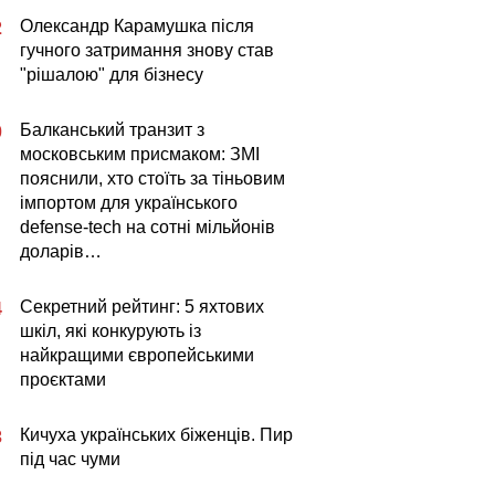
Олександр Карамушка після
2
гучного затримання знову став
"рішалою" для бізнесу
Балканський транзит з
0
московським присмаком: ЗМІ
пояснили, хто стоїть за тіньовим
імпортом для українського
defense-tech на сотні мільйонів
доларів…
Секретний рейтинг: 5 яхтових
4
шкіл, які конкурують із
найкращими європейськими
проєктами
Кичуха українських біженців. Пир
3
під час чуми