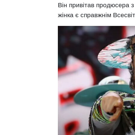
Він привітав продюсера з
жінка є справжнім Всесві