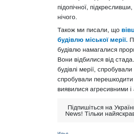
підопічної, підкресливши
нічого.
Також ми писали, що
вів
будівлю міської мерії.
П
будівлю намагалися прорва
Вони відбилися від стад
будівлі мерії, спробували
спробували перешкодити
виявилися агресивними і
Підпишіться на Україн
News! Тільки найяскрав
Илья