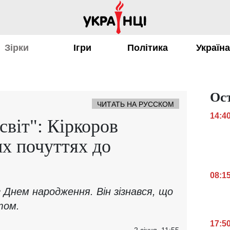
Зірки
Ігри
Політика
Україн
Ос
ЧИТАТЬ НА РУССКОМ
14:4
світ": Кіркоров
их почуттях до
08:1
 Днем народження. Він зізнався, що
том.
17:5
2 січня, 11:55