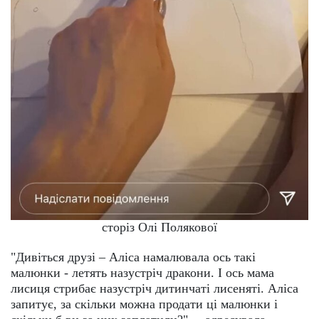
сторіз Олі Полякової
"Дивіться друзі – Аліса намалювала ось такі
малюнки - летять назустріч дракони. І ось мама
лисиця стрибає назустріч дитинчаті лисеняті. Аліса
запитує, за скільки можна продати ці малюнки і