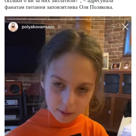
скільки б ви за них заплатили?", – адресувала
фанатам питання заповзятлива Оля Полякова.