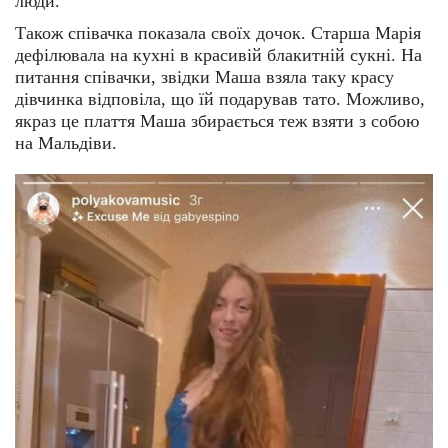
люди.
Також співачка показала своїх дочок. Старша Марія
дефілювала на кухні в красивій блакитній сукні. На
питання співачки, звідки Маша взяла таку красу
дівчинка відповіла, що їй подарував тато. Можливо,
якраз це плаття Маша збирається теж взяти з собою
на Мальдіви.