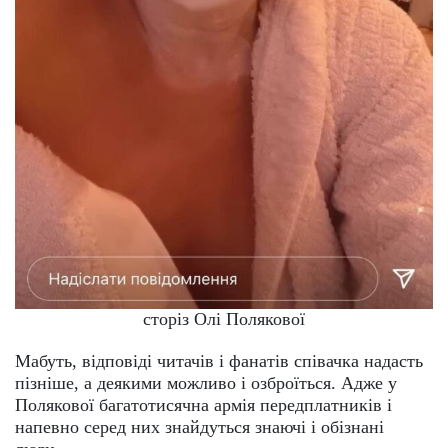
сторіз Олі Полякової
Мабуть, відповіді читачів і фанатів співачка надасть
пізніше, а деякими можливо і озброїться. Адже у
Полякової багатотисячна армія передплатників і
напевно серед них знайдуться знаючі і обізнані