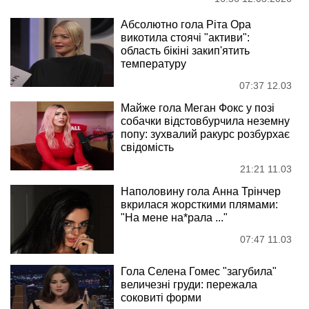
Абсолютно гола Ріта Ора
викотила стоячі "активи":
область бікіні закип'ятить
температуру
07:37 12.03
Майже гола Меган Фокс у позі
собачки відстовбурчила неземну
попу: зухвалий ракурс розбурхає
свідомість
21:21 11.03
Наполовину гола Анна Трінчер
вкрилася жорсткими плямами:
"На мене на*рала ..."
07:47 11.03
Гола Селена Гомес "загубила"
величезні груди: пережала
соковиті форми