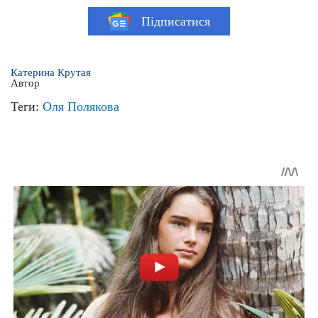
Підписатися
Катерина Крутая
Автор
Теги:
Оля Полякова