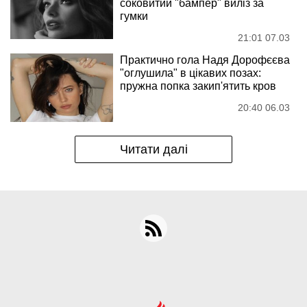
соковитий "бампер" виліз за
гумки
21:01 07.03
Практично гола Надя Дорофєєва
"оглушила" в цікавих позах:
пружна попка закип'ятить кров
20:40 06.03
Читати далі