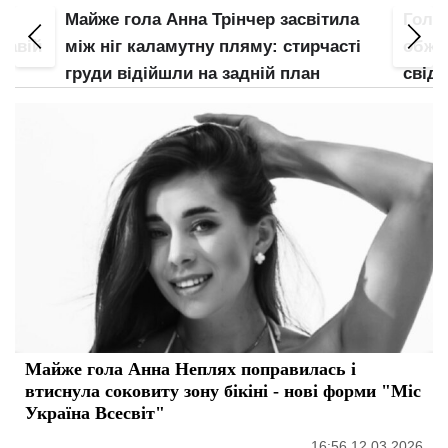
ила
Гола Тіна Кароль "згубила" груди:
Майж
сті
обжала апетитне тіло і розбурхала
труси
свідомість
план
Майже гола Анна Неплях поправилась і
втиснула соковиту зону бікіні - нові форми "Міс
Україна Всесвіт"
16:56 12.03.2026