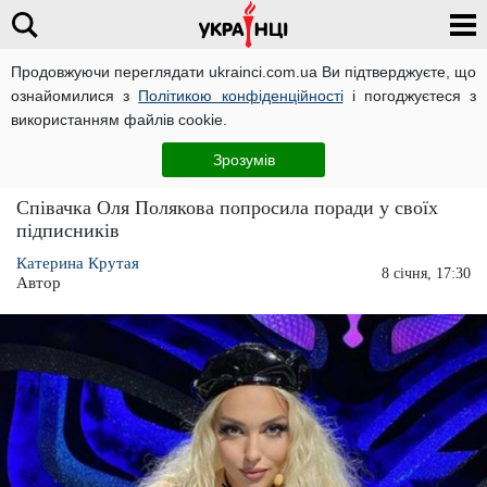
Продовжуючи переглядати ukrainci.com.ua Ви підтверджуєте, що
ознайомилися з
Політикою конфіденційності
і погоджуєтеся з
Головна
Зірки
ЧИТАТЬ НА РУССКОМ
використанням файлів cookie.
Оля Полякова збирається полетіти з
Зрозумів
України
Співачка Оля Полякова попросила поради у своїх
підписників
Катерина Крутая
8 січня, 17:30
Автор