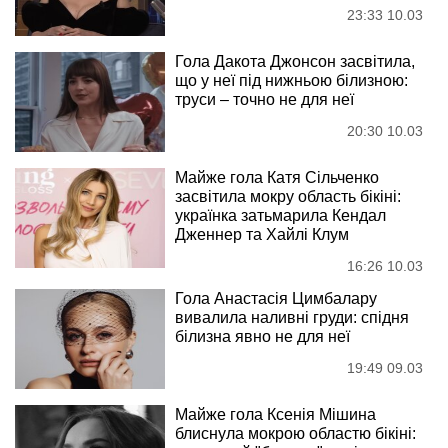
23:33 10.03
Гола Дакота Джонсон засвітила,
що у неї під нижньою білизною:
труси – точно не для неї
20:30 10.03
Майже гола Катя Сільченко
засвітила мокру область бікіні:
українка затьмарила Кендал
Дженнер та Хайлі Клум
16:26 10.03
Гола Анастасія Цимбалару
вивалила наливні груди: спідня
білизна явно не для неї
19:49 09.03
Майже гола Ксенія Мішина
блиснула мокрою областю бікіні: