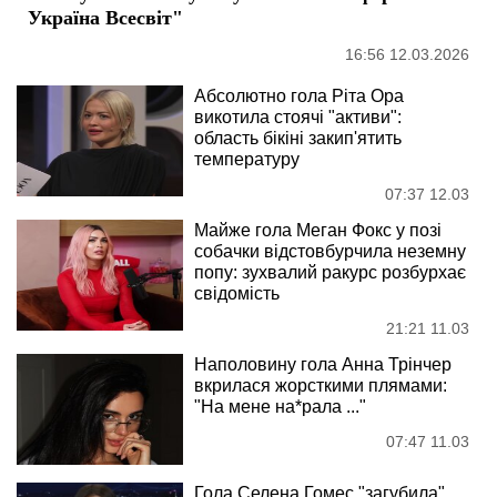
Україна Всесвіт"
16:56 12.03.2026
Абсолютно гола Ріта Ора
викотила стоячі "активи":
область бікіні закип'ятить
температуру
07:37 12.03
Майже гола Меган Фокс у позі
собачки відстовбурчила неземну
попу: зухвалий ракурс розбурхає
свідомість
21:21 11.03
Наполовину гола Анна Трінчер
вкрилася жорсткими плямами:
"На мене на*рала ..."
07:47 11.03
Гола Селена Гомес "загубила"