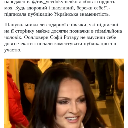
народження @rus_yevdokymenko любов і гордість
моя. Будь здоровий і щасливий, бережи себе!",-
підписала публікацію Українська знаменитість.
Шанувальники легендарної співачки, які підписані
на її сторінку майже досягли позначки в півмільйона
чоловік. Фолловери Софії Ротару не змусили себе
довго чекати і почали коментувати публікацію з її
участю.