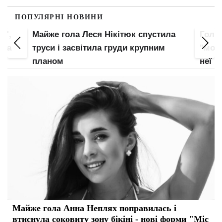
ПОПУЛЯРНІ НОВИНИ
ла
Гола Анна Трінчер виставила
Соко
"мохнатку": нижня білизна – не для
апети
неї
барс
Майже гола Анна Неплях поправилась і
втиснула соковиту зону бікіні - нові форми "Міс