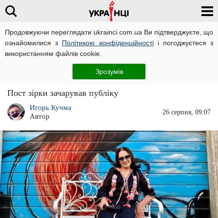
Продовжуючи переглядати ukrainci.com.ua Ви підтверджуєте, що
ознайомилися з
Політикою конфіденційності
і погоджуєтеся з
Головна
Зірки
ЧИТАТЬ НА РУССКОМ
використанням файлів cookie.
"Це ж треба!": сина Софії Ротару можна
Зрозумів
прийняти за її чоловіка
Пост зірки зачарував публіку
Игорь Кучма
26 серпня, 09:07
Автор