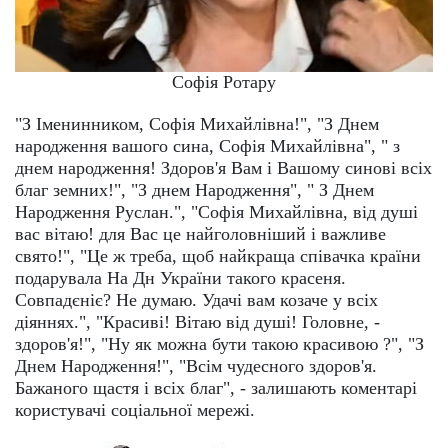
Софія Ротару
"З Іменинником, Софія Михайлівна!", "З Днем
народження вашого сина, Софія Михайлівна", " з
днем народження! Здоров'я Вам і Вашому синові всіх
благ земних!", "З днем Народження", " З Днем
Народження Руслан.", "Софія Михайлівна, від душі
вас вітаю! для Вас це найголовніший і важливе
свято!", "Це ж треба, щоб найкраща співачка країни
подарувала На Дн України такого красеня.
Совпадєніє? Не думаю. Удачі вам козаче у всіх
діяннях.", "Красиві! Вітаю від душі! Головне, -
здоров'я!", "Ну як можна бути такою красивою ?", "З
Днем Народження!", "Всім чудесного здоров'я.
Бажаного щастя і всіх благ", - залишають коментарі
користувачі соціальної мережі.