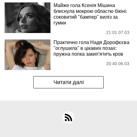
Майже гола Ксенія Мішина
блиснула мокрою областю бікіні:
соковитий "бампер" виліз за
гумки
21:01 07.03
Практично гола Надя Дорофєєва
"оглушила" в цікавих позах:
пружна попка закип'ятить кров
20:40 06.03
Читати далі