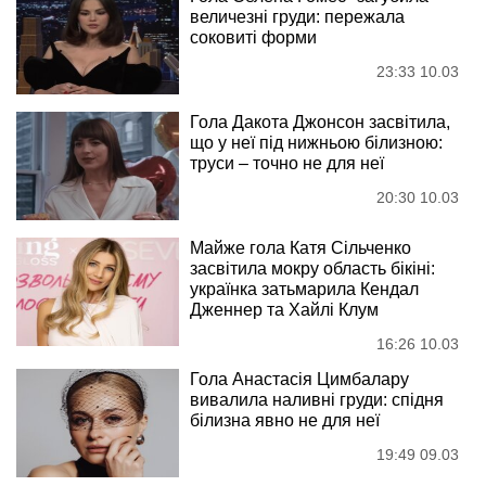
величезні груди: пережала
соковиті форми
23:33 10.03
Гола Дакота Джонсон засвітила,
що у неї під нижньою білизною:
труси – точно не для неї
20:30 10.03
Майже гола Катя Сільченко
засвітила мокру область бікіні:
українка затьмарила Кендал
Дженнер та Хайлі Клум
16:26 10.03
Гола Анастасія Цимбалару
вивалила наливні груди: спідня
білизна явно не для неї
19:49 09.03