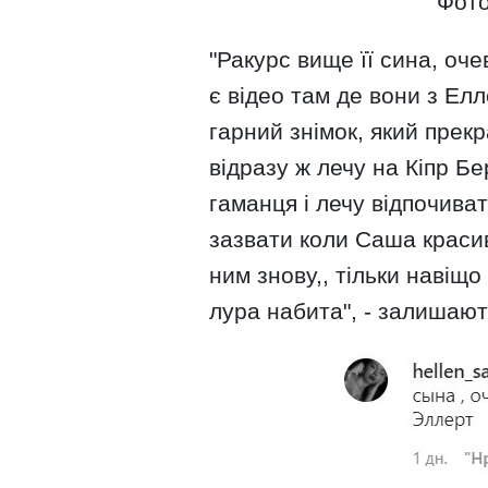
Фото
"Ракурс вище її сина, оч
є відео там де вони з Елл
гарний знімок, який прекр
відразу ж лечу на Кіпр Бе
гаманця і лечу відпочивати
зазвати коли Саша краси
ним знову,, тільки навіщо
лура набита", - залишаю