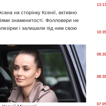
13:1
сана на сторінку Ксенії, активно
ціями знаменитості. Фолловери не
елезірки і залишили під ним свою
10:3
09:3
08:3
07:0