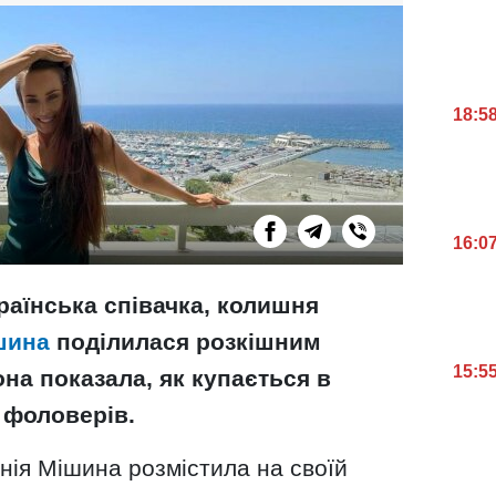
18:5
16:0
раїнська співачка, колишня
шина
поділилася розкішним
15:5
на показала, як купається в
 фоловерів.
енія Мішина розмістила на своїй