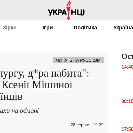
Зірки
Ігри
Політика
Україн
Ос
ЧИТАТЬ НА РУССКОМ
14:4
ургу, д*ра набита":
 Ксенії Мішиної
їнців
08:1
али на обмані
28 серпня, 19:39
17:5