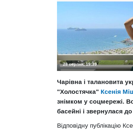
28 серпня, 19:39
Чарівна і талановита ук
"Холостячка"
Ксенія Мі
знімком у соцмережі. Во
басейні і звернулася до
Відповідну публікацію Кс