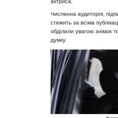
актриса.
Численна аудиторія, підпи
стежить за всіма публіка
обділили увагою знімок т
думку.