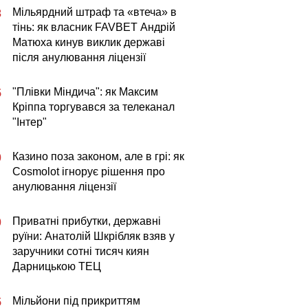
Мільярдний штраф та «втеча» в
3
тінь: як власник FAVBET Андрій
Матюха кинув виклик державі
після анулювання ліцензії
"Плівки Міндича": як Максим
5
Кріппа торгувався за телеканал
"Інтер"
Казино поза законом, але в грі: як
0
Cosmolot ігнорує рішення про
анулювання ліцензії
Приватні прибутки, державні
0
руїни: Анатолій Шкрібляк взяв у
заручники сотні тисяч киян
Дарницькою ТЕЦ
Мільйони під прикриттям
5