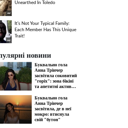
пулярні новини
Буквально гола
Анна Трінчер
засвітила соковитий
"горіх": зона бікіні
та апетитні активи
вразять наповал
Буквально гола
Анна Трінчер
засвітила, де в неї
мокро: втиснула
свій "бутон"