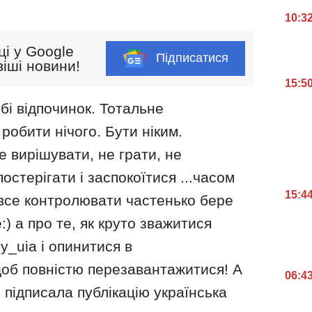
10:3
ці у Google
Підписатися
іші новини!
15:5
бі відпочинок. Тотальне
робити нічого. Бути ніким.
е вирішувати, не грати, не
остерігати і заспокоїтися ...часом
15:4
 все контролювати частенько бере
:) а про те, як круто зважитися
ly_uia і опинитися в
щоб повністю перезавантажитися! А
06:4
- підписала публікацію українська