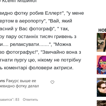
 Ксенії Мішиної
евидно фотку робив Еллерт", "у мене
ертом в аеропорту", "Вай, який
асний у Вас фотограф", " так,
ру пару останніх тисяч гривень з
.... релаксувати.......", "Можна
во фотографує!", "Звичайно вона з
 гнати пургу цю, нікому не потрібну
ть коментарі фоловери актриси.