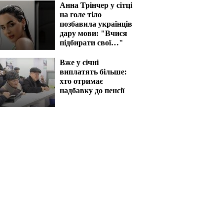
Анна Трінчер у сітці
на голе тіло
позбавила українців
дару мови: "Вчися
підбирати свої…"
Вже у січні
виплатять більше:
хто отримає
надбавку до пенсії