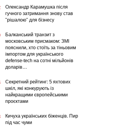
Олександр Карамушка після
2
гучного затримання знову став
"рішалою" для бізнесу
Балканський транзит з
0
московським присмаком: ЗМІ
пояснили, хто стоїть за тіньовим
імпортом для українського
defense-tech на сотні мільйонів
доларів…
Секретний рейтинг: 5 яхтових
4
шкіл, які конкурують із
найкращими європейськими
проєктами
Кичуха українських біженців. Пир
3
під час чуми