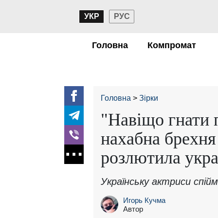
УКР
РУС
Головна
Компромат
Головна
Зірки
"Навіщо гнати п
нахабна брехня
розлютила укра
Українську актриси спійм
Игорь Кучма
Автор