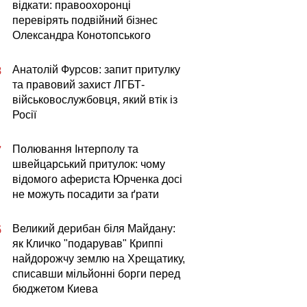
відкати: правоохоронці
перевірять подвійний бізнес
Олександра Конотопського
Анатолій Фурсов: запит притулку
8
та правовий захист ЛГБТ-
військовослужбовця, який втік із
Росії
Полювання Інтерполу та
7
швейцарський притулок: чому
відомого афериста Юрченка досі
не можуть посадити за ґрати
Великий дерибан біля Майдану:
5
як Кличко "подарував" Криппі
найдорожчу землю на Хрещатику,
списавши мільйонні борги перед
бюджетом Киева