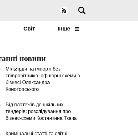
а
Світ
Інше
танні новини
Мільярди на імпорті без
0
співробітників: офшорні схеми в
бізнесі Олександра
Конотопського
Від платежів до шкільних
5
тендерів: розслідування про
бізнес-схеми Костянтина Ткача
Кримінальні статті та елітні
0