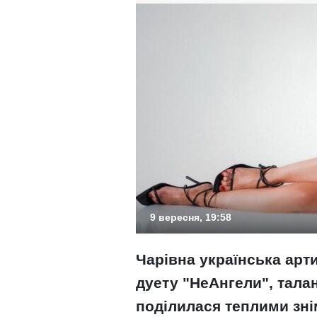
9 вересня, 19:58
Чарівна українська арт
дуету "НеАнгели", тала
поділилася теплими зні