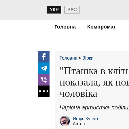
УКР
РУС
Головна
Компромат
Головна
Зірки
"Пташка в кліт
показала, як п
чоловіка
Чарівна артистка поділ
Игорь Кучма
Автор