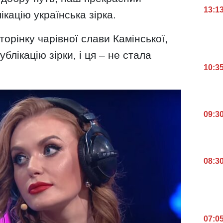
13:1
ікацію українська зірка.
торінку чарівної слави Камінської,
блікацію зірки, і ця – не стала
10:3
09:3
08:3
07:0