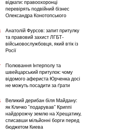
відкати: правоохоронці
перевірять подвійний бізнес
Олександра Конотопського
Анатолій Фурсов: запит притулку
8
та правовий захист ЛГБТ-
військовослужбовця, який втік із
Росії
Полювання Інтерполу та
7
швейцарський притулок: чому
відомого афериста Юрченка досі
не можуть посадити за ґрати
Великий дерибан біля Майдану:
5
як Кличко "подарував" Криппі
найдорожчу землю на Хрещатику,
списавши мільйонні борги перед
бюджетом Киева