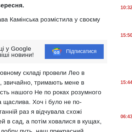
вересня.
10:3
ава Камінська розмістила у своєму
15:5
ці у Google
Підписатися
іші новини!
 повному складі провели Лео в
и, звичайно, тримають мене в
15:4
ість нашого Не по роках розумного
а щаслива. Хоч і було не по-
анній раз я відчувала схожі
06:4
ей в сад, а потім ховалися в кущах,
 добру путь, наш прекрасний