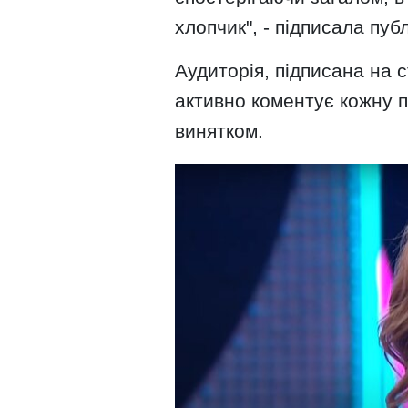
хлопчик", - підписала публ
Аудиторія, підписана на с
активно коментує кожну пу
винятком.