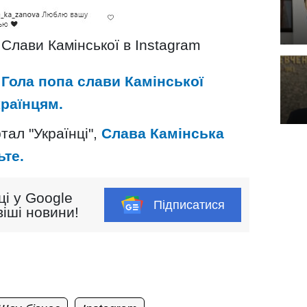
 Слави Камінської в Instagram
 Гола попа слави Камінської
раїнцям.
ал "Українці",
Слава Камінська
ьте.
ці у Google
Підписатися
іші новини!