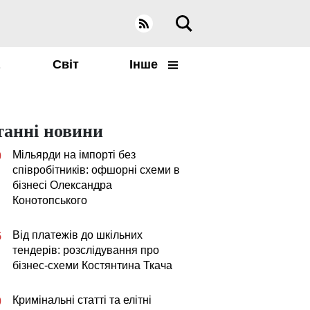
а
Світ
Інше
танні новини
Мільярди на імпорті без
0
співробітників: офшорні схеми в
бізнесі Олександра
Конотопського
Від платежів до шкільних
5
тендерів: розслідування про
бізнес-схеми Костянтина Ткача
Кримінальні статті та елітні
0