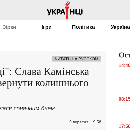
Зірки
Ігри
Політика
Україн
Ос
ЧИТАТЬ НА РУССКОМ
14:4
ці": Слава Камінська
овернути колишнього
08:1
илася сонячним днем
9 вересня, 19:58
17:5