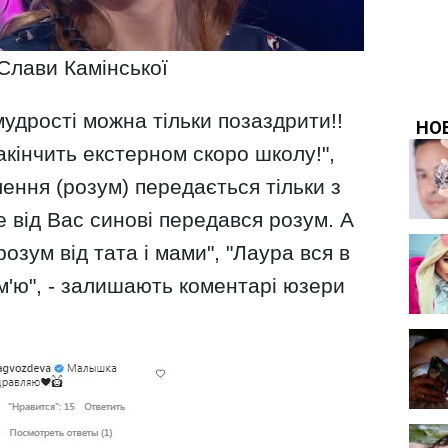
Слави Камінської
мудрості можна тільки позаздрити!!
кінчить екстерном скоро школу!",
лення (розум) передається тільки з
 від Вас синові передався розум. А
розум від тата і мами", "Лаура вся в
ім'ю", - залишають коментарі юзери