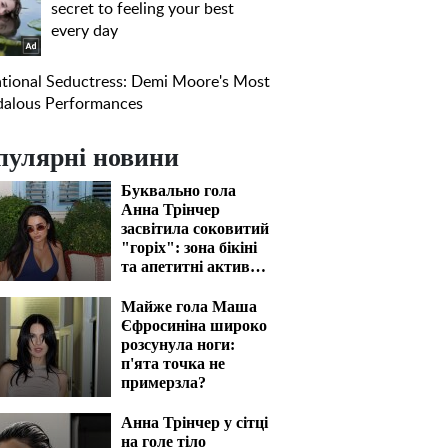
пулярні новини
Буквально гола
Анна Трінчер
засвітила соковитий
"горіх": зона бікіні
та апетитні активи
вразять наповал
Майже гола Маша
Єфросиніна широко
розсунула ноги:
п'ята точка не
примерзла?
Анна Трінчер у сітці
на голе тіло