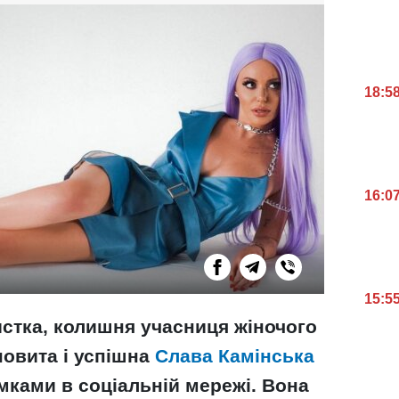
18:5
16:0
15:5
истка, колишня учасниця жіночого
новита і успішна
Слава Камінська
мками в соціальній мережі. Вона