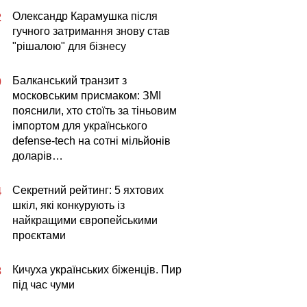
Олександр Карамушка після
2
гучного затримання знову став
"рішалою" для бізнесу
Балканський транзит з
0
московським присмаком: ЗМІ
пояснили, хто стоїть за тіньовим
імпортом для українського
defense-tech на сотні мільйонів
доларів…
Секретний рейтинг: 5 яхтових
4
шкіл, які конкурують із
найкращими європейськими
проєктами
Кичуха українських біженців. Пир
3
під час чуми