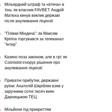
Мільярдний штраф та «втеча» в
3
тінь: як власник FAVBET Андрій
Матюха кинув виклик державі
після анулювання ліцензії
"Плівки Міндича": як Максим
5
Кріппа торгувався за телеканал
"Інтер"
Казино поза законом, але в грі: як
0
Cosmolot ігнорує рішення про
анулювання ліцензії
Приватні прибутки, державні
0
руїни: Анатолій Шкрібляк взяв у
заручники сотні тисяч киян
Дарницькою ТЕЦ
Мільйони під прикриттям
5