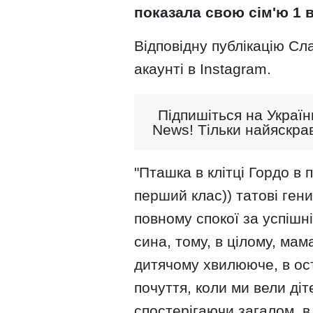
показала свою сім'ю 1 
Відповідну публікацію Сл
акаунті в Instagram.
Підпишіться на Україн
News! Тільки найяскрав
"Пташка в клітці Гордо в
перший клас)) татові ген
повному спокої за успішн
сина, тому, в цілому, мам
дитячому хвилююче, в ост
почуття, коли ми вели діт
спостерігаючи загалом, в