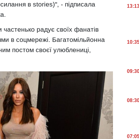
илання в stories)", - підписала
13:1
а.
 частенько радує своїх фанатів
ями в соцмережі. Багатомільйонна
10:3
ним постом своєї улюблениці,
09:3
08:3
07:0