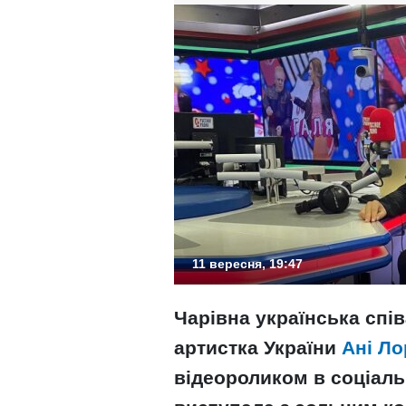
11 вересня, 19:47
Чарівна українська спів
артистка України
Ані Ло
відеороликом в соціаль