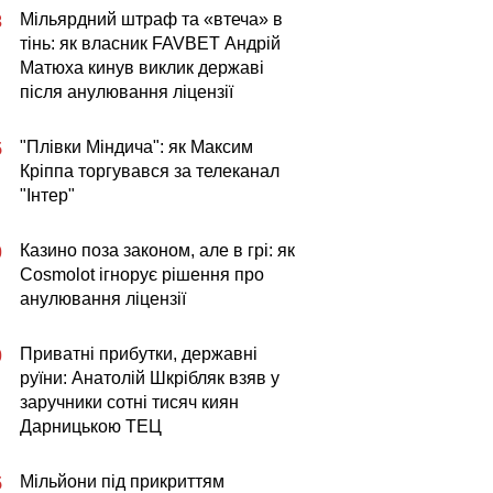
Мільярдний штраф та «втеча» в
3
тінь: як власник FAVBET Андрій
Матюха кинув виклик державі
після анулювання ліцензії
"Плівки Міндича": як Максим
5
Кріппа торгувався за телеканал
"Інтер"
Казино поза законом, але в грі: як
0
Cosmolot ігнорує рішення про
анулювання ліцензії
Приватні прибутки, державні
0
руїни: Анатолій Шкрібляк взяв у
заручники сотні тисяч киян
Дарницькою ТЕЦ
Мільйони під прикриттям
5