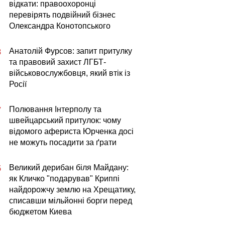
відкати: правоохоронці
перевірять подвійний бізнес
Олександра Конотопського
Анатолій Фурсов: запит притулку
8
та правовий захист ЛГБТ-
військовослужбовця, який втік із
Росії
Полювання Інтерполу та
7
швейцарський притулок: чому
відомого афериста Юрченка досі
не можуть посадити за ґрати
Великий дерибан біля Майдану:
5
як Кличко "подарував" Криппі
найдорожчу землю на Хрещатику,
списавши мільйонні борги перед
бюджетом Киева