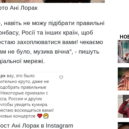
то Ані Лорак
о, навіть не можу підібрати правильні
онбасу, Росії та інших країн, щоб
естаю захоплюватися вами! чекаємо
там не було, музика вічна", - пишуть
ціальної мережі.
ост Ані Лорак в Instagram