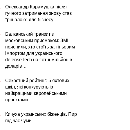
Олександр Карамушка після
2
гучного затримання знову став
"рішалою" для бізнесу
Балканський транзит з
0
московським присмаком: ЗМІ
пояснили, хто стоїть за тіньовим
імпортом для українського
defense-tech на сотні мільйонів
доларів…
Секретний рейтинг: 5 яхтових
4
шкіл, які конкурують із
найкращими європейськими
проєктами
Кичуха українських біженців. Пир
3
під час чуми