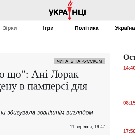
Зірки
Ігри
Політика
Україн
Ос
ЧИТАТЬ НА РУССКОМ
14:4
ро що": Ані Лорак
цену в памперсі для
08:1
и здивувала зовнішнім виглядом
11 вересня, 19:47
17:5