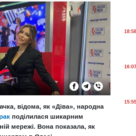
18:5
16:0
15:5
ачка, відома, як «Діва», народна
рак
поділилася шикарним
ній мережі. Вона показала, як