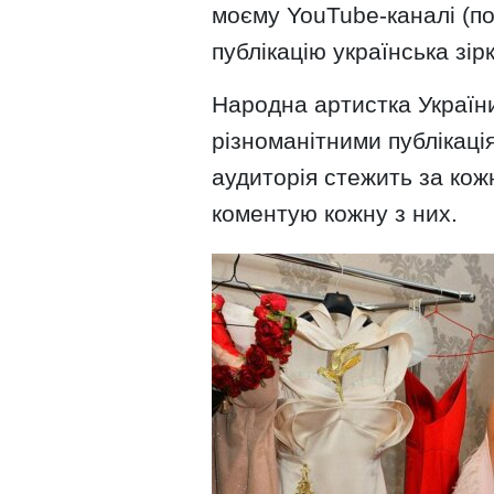
моєму YouTube-каналі (пос
публікацію українська зірк
Народна артистка України
різноманітними публікаці
аудиторія стежить за кож
коментую кожну з них.