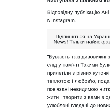
виступала з сольним ко
Відповідну публікацію Ані
в Instagram.
Підпишіться на Україн
News! Тільки найяскрав
"Бувають такі дивовижні 
слід у пам'яті Такими бул
прилетіли з різних куточ
теплотою і любов'ю, пода
пов'язані невидимою нит
жити і творити з вами в о
улюблені глядачі до нових