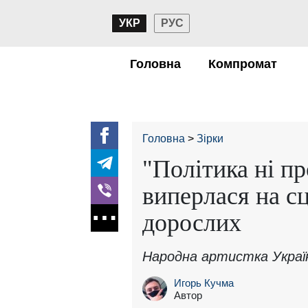
УКР
РУС
Головна
Компромат
Головна
Зірки
"Політика ні п
виперлася на с
дорослих
Народна артистка Україн
Игорь Кучма
Автор