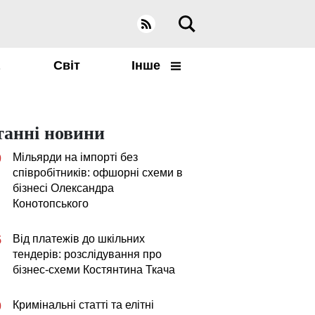
а
Світ
Інше
танні новини
Мільярди на імпорті без
0
співробітників: офшорні схеми в
бізнесі Олександра
Конотопського
Від платежів до шкільних
5
тендерів: розслідування про
бізнес-схеми Костянтина Ткача
Кримінальні статті та елітні
0