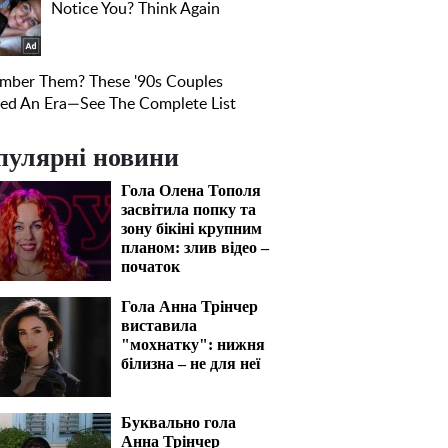
пулярні новини
Гола Олена Тополя
засвітила попку та
зону бікіні крупним
планом: злив відео –
початок
Гола Анна Трінчер
виставила
"мохнатку": нижня
білизна – не для неї
Буквально гола
Анна Трінчер