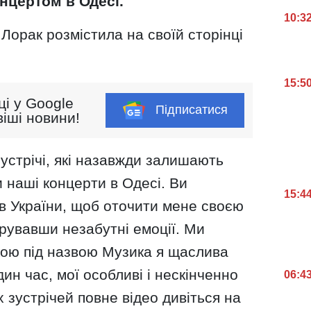
нцертом в Одесі.
10:3
 Лорак розмістила на своїй сторінці
15:5
ці у Google
Підписатися
іші новини!
зустрічі, які назавжди залишають
и наші концерти в Одесі. Ви
15:4
ків України, щоб оточити мене своєю
рувавши незабутні емоції. Ми
кою під назвою Музика я щаслива
дин час, мої особливі і нескінченно
06:4
 зустрічей повне відео дивіться на