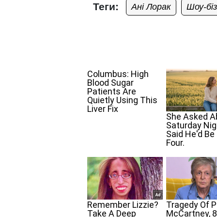
Теги:
Ані Лорак
Шоу-бі