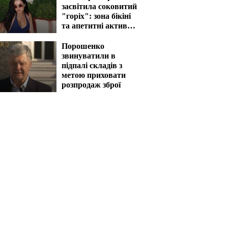
засвітила соковитий
"горіх": зона бікіні
та апетитні активи
вразять наповал
Порошенко
звинуватили в
підпалі складів з
метою приховати
розпродаж зброї