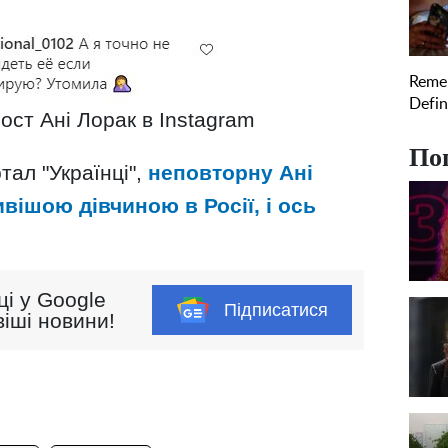
ост Ані Лорак в Instagram
По
тал "Українці",
неповторну Ані
вішою дівчиною в Росії, і ось
ці у Google
Підписатися
іші новини!