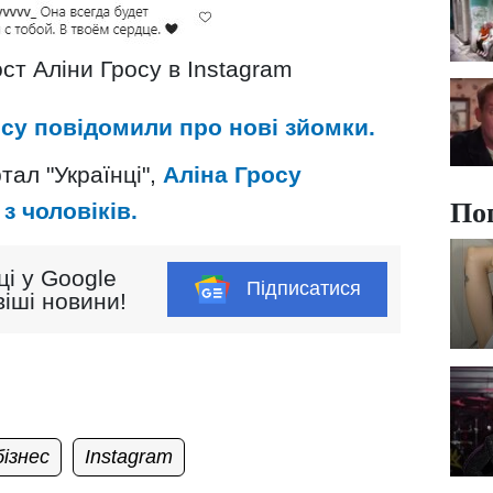
ст Аліни Гросу в Instagram
осу повідомили про нові зйомки.
тал "Українці",
Аліна Гросу
По
з чоловіків.
ці у Google
Підписатися
іші новини!
ізнес
Instagram