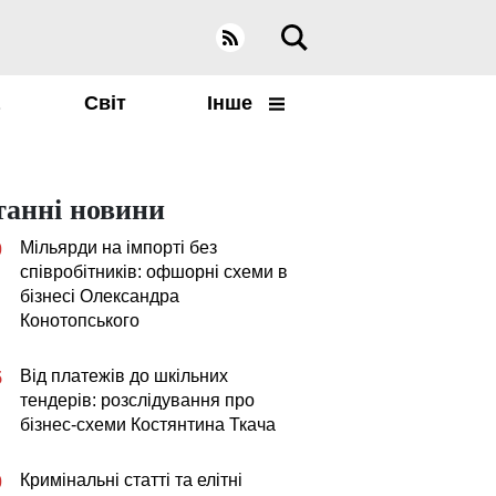
а
Світ
Інше
танні новини
Мільярди на імпорті без
0
співробітників: офшорні схеми в
бізнесі Олександра
Конотопського
Від платежів до шкільних
5
тендерів: розслідування про
бізнес-схеми Костянтина Ткача
Кримінальні статті та елітні
0