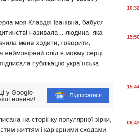
10:3
ерла моя Клавдія Іванівна, бабуся
 дитинстві називала... людина, яка
15:5
авчила мене ходити, говорити,
а неймовірний слід в моєму серці
 підписала публікацію українська
15:4
ці у Google
Підписатися
іші новини!
писана на сторінку популярної зірки,
06:4
истим життям і кар'єрними сходами