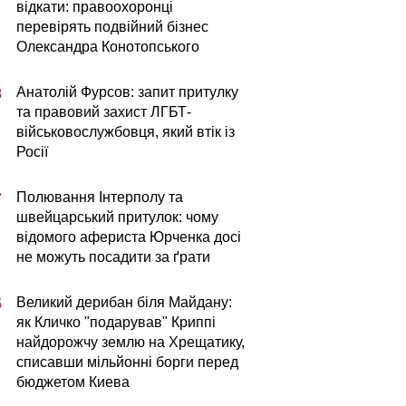
відкати: правоохоронці
перевірять подвійний бізнес
Олександра Конотопського
Анатолій Фурсов: запит притулку
8
та правовий захист ЛГБТ-
військовослужбовця, який втік із
Росії
Полювання Інтерполу та
7
швейцарський притулок: чому
відомого афериста Юрченка досі
не можуть посадити за ґрати
Великий дерибан біля Майдану:
5
як Кличко "подарував" Криппі
найдорожчу землю на Хрещатику,
списавши мільйонні борги перед
бюджетом Киева