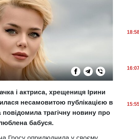
18:5
16:0
ачка і актриса, хрещениця Ірини
илася несамовитою публікацією в
15:5
а повідомила трагічну новину про
 улюблена бабуся.
іна Гросу оприлюднила у своєму