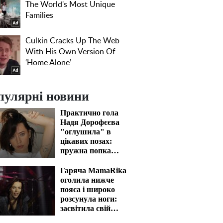
пулярні новини
Практично гола
Надя Дорофєєва
"оглушила" в
цікавих позах:
пружна попка
закип'ятить кров
Гаряча MamaRika
оголила нижче
пояса і широко
розсунула ноги:
засвітила свій
"вогник"