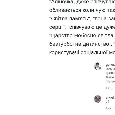
"Аліночка, дуже співчуваю
обливається коли чую такі
"Світла пам'ять", "вона з
серці", "співчуваю це дуж
"Царство Небесне,світла 
безтурботне дитинство...
користувачі соціальної м