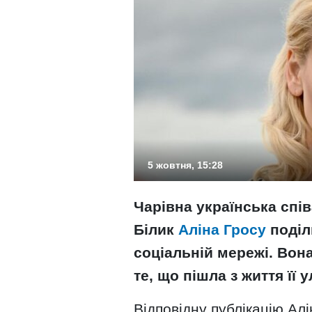
5 жовтня, 15:28
Чарівна українська спів
Білик
Аліна Гросу
поділ
соціальній мережі. Вон
те, що пішла з життя її
Відповідну публікацію Ал