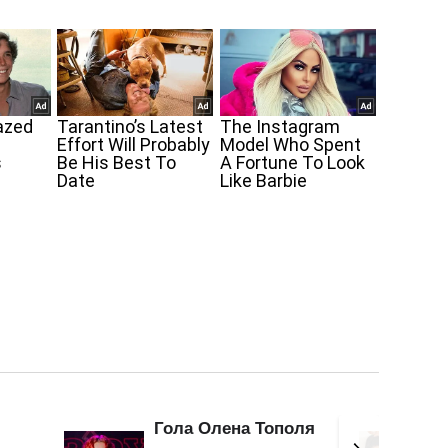
оля
Буквально гола
Гаряч