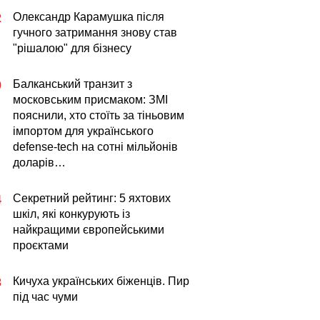
Олександр Карамушка після
2
гучного затримання знову став
"рішалою" для бізнесу
Балканський транзит з
0
московським присмаком: ЗМІ
пояснили, хто стоїть за тіньовим
імпортом для українського
defense-tech на сотні мільйонів
доларів…
Секретний рейтинг: 5 яхтових
4
шкіл, які конкурують із
найкращими європейськими
проєктами
Кичуха українських біженців. Пир
3
під час чуми