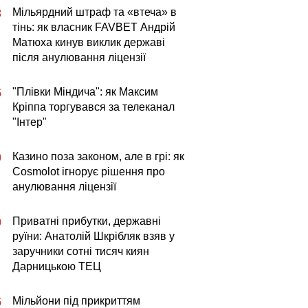
Мільярдний штраф та «втеча» в
3
тінь: як власник FAVBET Андрій
Матюха кинув виклик державі
після анулювання ліцензії
"Плівки Міндича": як Максим
5
Кріппа торгувався за телеканал
"Інтер"
Казино поза законом, але в грі: як
0
Cosmolot ігнорує рішення про
анулювання ліцензії
Приватні прибутки, державні
0
руїни: Анатолій Шкрібляк взяв у
заручники сотні тисяч киян
Дарницькою ТЕЦ
Мільйони під прикриттям
5