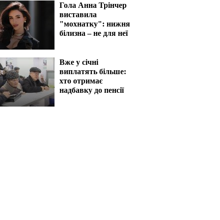
Гола Анна Трінчер
виставила
"мохнатку": нижня
білизна – не для неї
Вже у січні
виплатять більше:
хто отримає
надбавку до пенсії