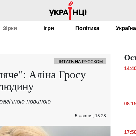
Зірки
Ігри
Політика
Україн
Ос
ЧИТАТЬ НА РУССКОМ
14:4
яче": Аліна Гросу
 людину
трагічною новиною
08:1
5 жовтня, 15:28
17:5