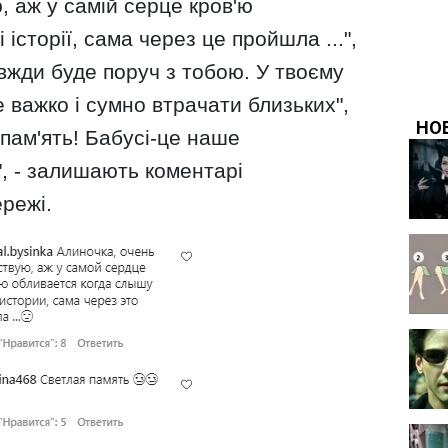
, аж у самій серце кров'ю
 історії, сама через це пройшла ...",
авжди буде поруч з тобою. У твоєму
е важко і сумно втрачати близьких",
пам'ять! Бабусі-це наше
", - залишають коментарі
ережі.