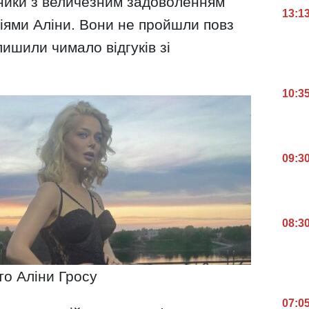
сники з величезним задоволенням
13:1
ціями Аліни. Вони не пройшли повз
лишили чимало відгуків зі
10:3
09:3
08:3
о Аліни Гросу
07:0