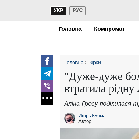
УКР
РУС
Головна
Компромат
Головна
Зірки
"Дуже-дуже бол
втратила рідну
Аліна Гросу поділилася 
Игорь Кучма
Автор