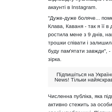
акаунті в Instagram.
"Дуже-дуже боляче... пом
Клава, Каваня - так я її в
ростила мене з 9 днів, н
трошки співати і залишил
буду пам'ятати завжди", -
зірка.
Підпишіться на Україн
News! Тільки найяскрав
Численна публіка, яка під
активно стежить за особ