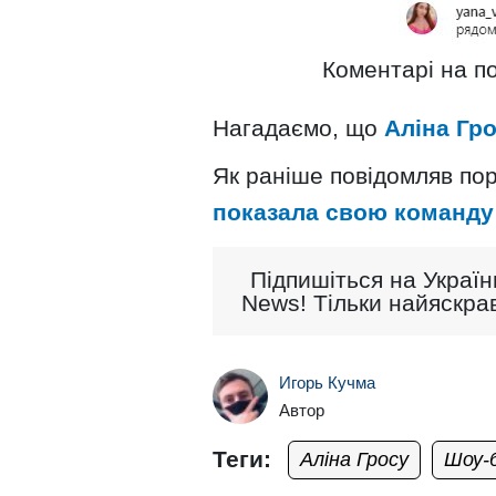
Коментарі на по
Нагадаємо, що
Аліна Гр
Як раніше повідомляв пор
показала свою команду 
Підпишіться на Україн
News! Тільки найяскрав
Игорь Кучма
Автор
Теги:
Аліна Гросу
Шоу-б