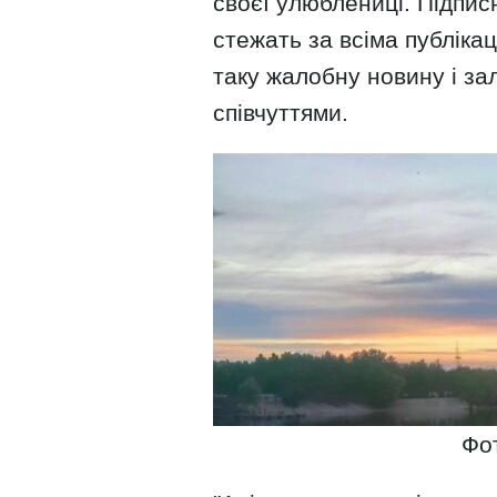
своєї улюблениці. Підпи
стежать за всіма публіка
таку жалобну новину і за
співчуттями.
Фот