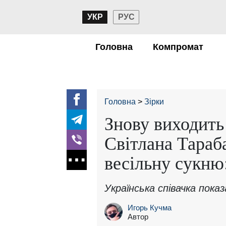
УКР
РУС
Головна
Компромат
Головна
Зірки
Знову виходить
Світлана Тараб
весільну сукню
Українська співачка пока
Игорь Кучма
Автор