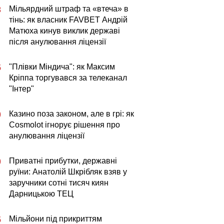
Мільярдний штраф та «втеча» в
3
тінь: як власник FAVBET Андрій
Матюха кинув виклик державі
після анулювання ліцензії
"Плівки Міндича": як Максим
5
Кріппа торгувався за телеканал
"Інтер"
Казино поза законом, але в грі: як
0
Cosmolot ігнорує рішення про
анулювання ліцензії
Приватні прибутки, державні
0
руїни: Анатолій Шкрібляк взяв у
заручники сотні тисяч киян
Дарницькою ТЕЦ
Мільйони під прикриттям
5