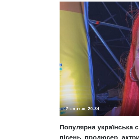
7 жовтня, 20:34
Популярна українська с
пісень, продюсер, актр