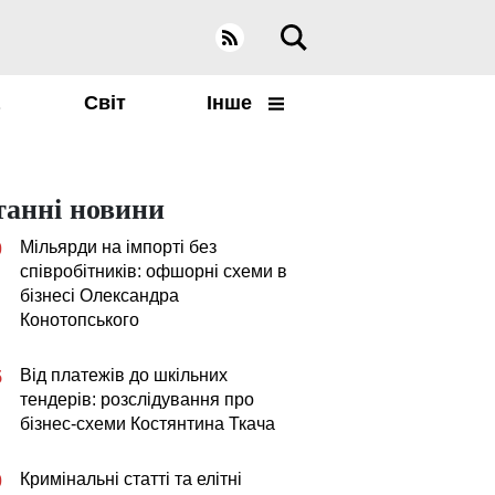
а
Світ
Інше
танні новини
Мільярди на імпорті без
0
співробітників: офшорні схеми в
бізнесі Олександра
Конотопського
Від платежів до шкільних
5
тендерів: розслідування про
бізнес-схеми Костянтина Ткача
Кримінальні статті та елітні
0