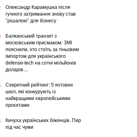
Олександр Карамушка після
2
гучного затримання знову став
"рішалою" для бізнесу
Балканський транзит з
0
московським присмаком: ЗМІ
пояснили, хто стоїть за тіньовим
імпортом для українського
defense-tech на сотні мільйонів
доларів…
Секретний рейтинг: 5 яхтових
4
шкіл, які конкурують із
найкращими європейськими
проєктами
Кичуха українських біженців. Пир
3
під час чуми