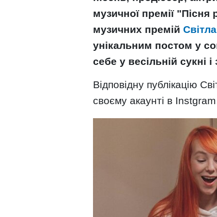
музичної премії "Пісня 
музичних премій
Світл
унікальним постом у со
себе у весільній сукні і
Відповідну публікацію Св
своєму акаунті в Instgram