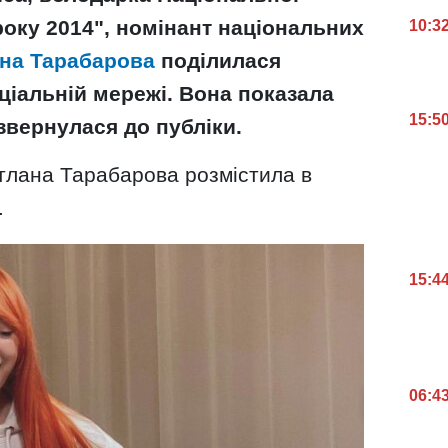
року 2014", номінант національних
10:3
ана Тарабарова
поділилася
ціальній мережі. Вона показала
15:5
 звернулася до публіки.
ітлана Тарабарова розмістила в
.
15:4
06:4