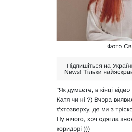
Фото Св
Підпишіться на Україн
News! Тільки найяскрав
"Як думаєте, в кінці віде
Катя чи ні ?) Вчора вияв
#хтозверху, де ми з тріск
Ну нічого, хоч одягла зно
коридорі )))