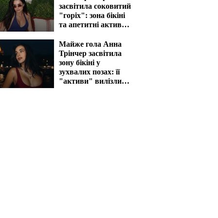
засвітила соковитий
"горіх": зона бікіні
та апетитні активи
вразять наповал
Майже гола Анна
Трінчер засвітила
зону бікіні у
зухвалих позах: її
"активи" вилізли
назовні