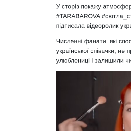
У сторіз покажу атмосфер
#TARABAROVA #світла_ст
підписала відеоролик укра
Численні фанати, які спо
української співачки, не 
улюблениці і залишили ч