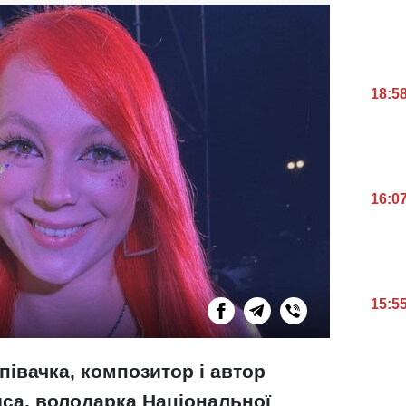
18:5
16:0
15:5
півачка, композитор і автор
иса, володарка Національної