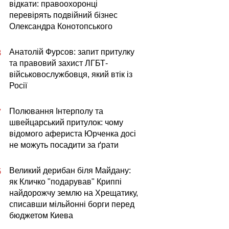
відкати: правоохоронці
перевірять подвійний бізнес
Олександра Конотопського
Анатолій Фурсов: запит притулку
8
та правовий захист ЛГБТ-
військовослужбовця, який втік із
Росії
Полювання Інтерполу та
7
швейцарський притулок: чому
відомого афериста Юрченка досі
не можуть посадити за ґрати
Великий дерибан біля Майдану:
5
як Кличко "подарував" Криппі
найдорожчу землю на Хрещатику,
списавши мільйонні борги перед
бюджетом Киева