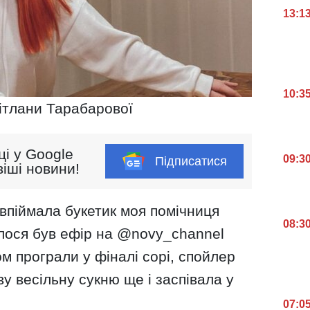
13:1
10:3
ітлани Тарабарової
ці у Google
09:3
Підписатися
іші новини!
о впіймала букетик моя помічниця
08:3
илося був ефір на @novy_channel
ом програли у фіналі сорі, спойлер
ву весільну сукню ще і заспівала у
07:0