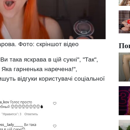
рова. Фото: скріншот відео
По
Ви така яскрава в цій сукні", "Так",
 " Яка гарненька наречена!",
 пишуть відгуки користувачі соціальної