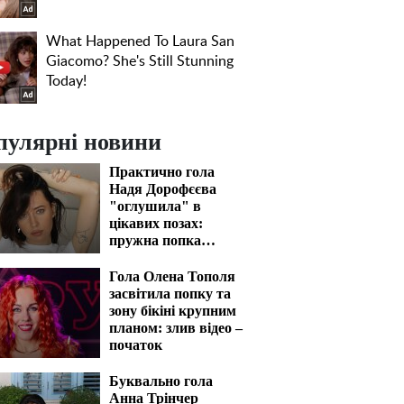
пулярні новини
Практично гола
Надя Дорофєєва
"оглушила" в
цікавих позах:
пружна попка
закип'ятить кров
Гола Олена Тополя
засвітила попку та
зону бікіні крупним
планом: злив відео –
початок
Буквально гола
Анна Трінчер