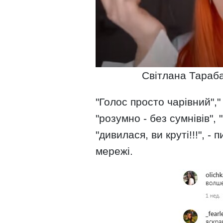
Світлана Тараба
"Голос просто чарівний"," 
"розумно - без сумнівів",
"дивилася, ви круті!!!", -
мережі.