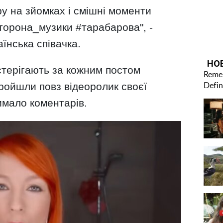
у на зйомках і смішні моменти
орона_музики #тарабарова", -
їнська співачка.
стерігають за кожним постом
пройшли повз відеоролик своєї
имало коментарів.