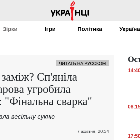
Зірки
Ігри
Політика
Україн
Ос
ЧИТАТЬ НА РУССКОМ
14:4
 заміж? Сп'яніла
арова угробила
: "Фінальна сварка"
08:1
зала весільну сукню
7 жовтня, 20:34
17:5