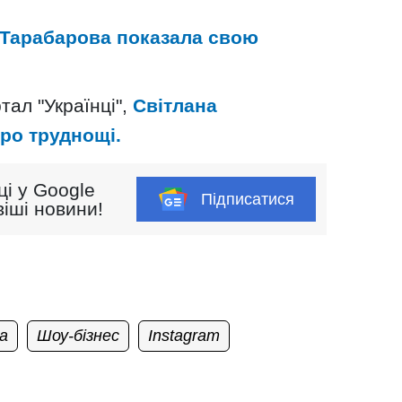
 Тарабарова показала свою
тал "Українці",
Світлана
ро труднощі.
ці у Google
Підписатися
іші новини!
а
Шоу-бізнес
Instagram