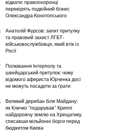
відкати: правоохоронці
перевірять подвійний бізнес
Олександра Конотопського
Анатолій Фурсов: запит притулку
8
та правовий захист ЛГБТ-
військовослужбовця, який втік із
Росії
Полювання Інтерполу та
7
швейцарський притулок: чому
відомого афериста Юрченка досі
не можуть посадити за ґрати
Великий дерибан біля Майдану:
5
як Кличко "подарував" Криппі
найдорожчу землю на Хрещатику,
списавши мільйонні борги перед
бюджетом Киева