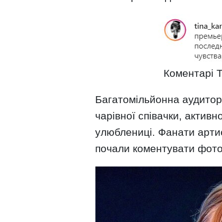
Коментарі Т
Багатомільйонна аудиторі
чарівної співачки, актив
улюблениці. Фанати артис
почали коментувати фотог