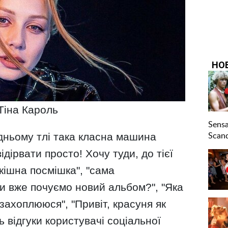
Тіна Кароль
дньому тлі така класна машина
ідірвати просто! Хочу туди, до тієї
зкішна посмішка", "сама
оли вже почуємо новий альбом?", "Яка
захоплююся", "Привіт, красуня як
 відгуки користувачі соціальної