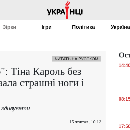
Зірки
Ігри
Політика
Україн
Ос
ЧИТАТЬ НА РУССКОМ
14:4
": Тіна Кароль без
ала страшні ноги і
08:1
а здивувати
15 жовтня, 10:12
17:5