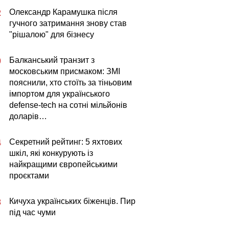
Олександр Карамушка після
2
гучного затримання знову став
"рішалою" для бізнесу
Балканський транзит з
0
московським присмаком: ЗМІ
пояснили, хто стоїть за тіньовим
імпортом для українського
defense-tech на сотні мільйонів
доларів…
Секретний рейтинг: 5 яхтових
4
шкіл, які конкурують із
найкращими європейськими
проєктами
Кичуха українських біженців. Пир
3
під час чуми