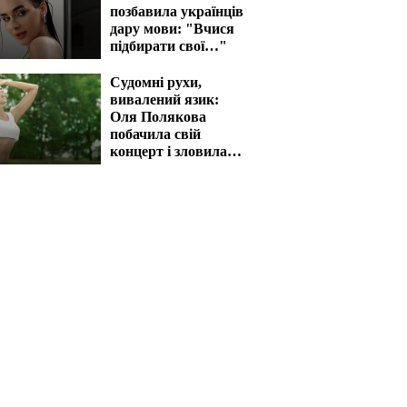
позбавила українців
дару мови: "Вчися
підбирати свої…"
Судомні рухи,
вивалений язик:
Оля Полякова
побачила свій
концерт і зловила
напад