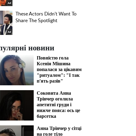
пулярні новини
Повністю гола
Ксенія Мішина
попалася за цікавим
"ритуалом": "І так
п'ять разів"
Соковита Анна
Трінчер оголила
апетитні груди і
нижче пояса: ось це
барсетка
Анна Трінчер у сітці
на голе тіло