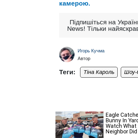
камерою.
Підпишіться на Україн
News! Тільки найяскрав
Игорь Кучма
Автор
Теги:
Тіна Кароль
Шоу-