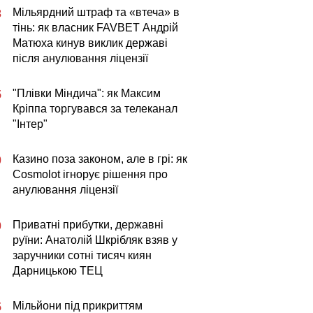
Мільярдний штраф та «втеча» в
3
тінь: як власник FAVBET Андрій
Матюха кинув виклик державі
після анулювання ліцензії
"Плівки Міндича": як Максим
5
Кріппа торгувався за телеканал
"Інтер"
Казино поза законом, але в грі: як
0
Cosmolot ігнорує рішення про
анулювання ліцензії
Приватні прибутки, державні
0
руїни: Анатолій Шкрібляк взяв у
заручники сотні тисяч киян
Дарницькою ТЕЦ
Мільйони під прикриттям
5