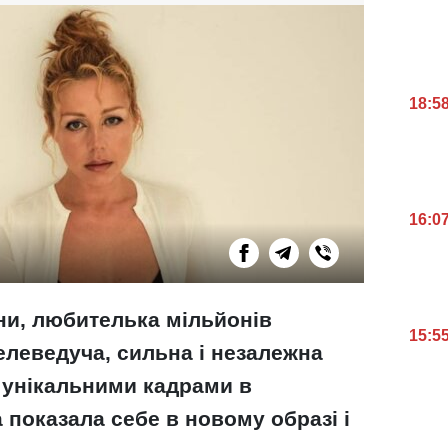
18:5
16:0
ни, любителька мільйонів
15:5
 телеведуча, сильна і незалежна
 унікальними кадрами в
 показала себе в новому образі і