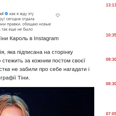
13:1
10:3
іни Кароль в Instagram
я, яка підписана на сторінку
09:3
но стежить за кожним постом своєї
тка не забили про себе нагадати і
рафії Тіни.
08:3
07:0