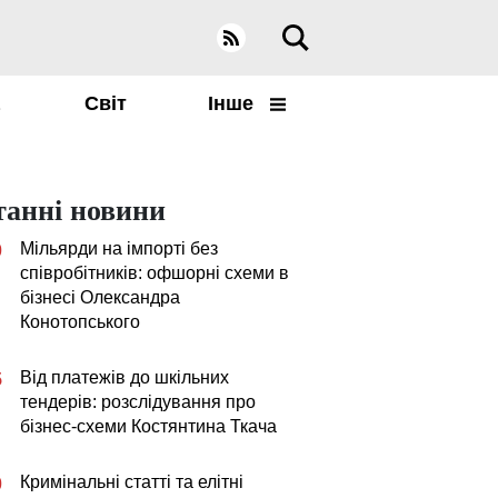
а
Світ
Інше
танні новини
Мільярди на імпорті без
0
співробітників: офшорні схеми в
бізнесі Олександра
Конотопського
Від платежів до шкільних
5
тендерів: розслідування про
бізнес-схеми Костянтина Ткача
Кримінальні статті та елітні
0