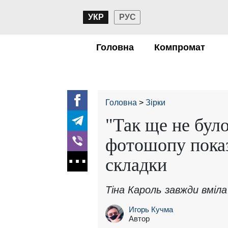
УКР
РУС
Головна
Компромат
Головна
Зірки
"Так ще не було
фотошопу показ
складки
Тіна Кароль завжди вміл
Игорь Кучма
Автор