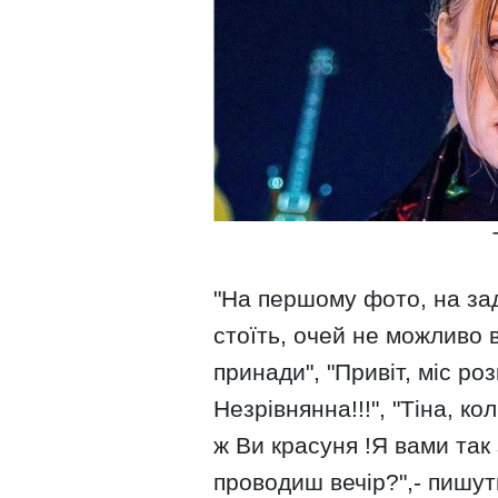
"На першому фото, на за
стоїть, очей не можливо в
принади", "Привіт, міс ро
Незрівнянна!!!", "Тіна, к
ж Ви красуня !Я вами так 
проводиш вечір?",- пишуть