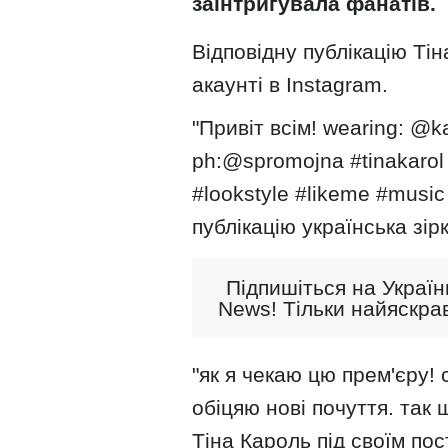
заінтригувала фанатів.
Відповідну публікацію Ті
акаунті в Instagram.
"Привіт всім! wearing: @
ph:@spromojna #tinakarol 
#lookstyle #likeme #music
публікацію українська зірк
Підпишіться на Україн
News! Тільки найяскрав
"як я чекаю цю прем'єру! 
обіцяю нові почуття. так 
Тіна Кароль під своїм пос