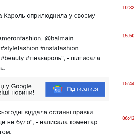
10:3
на Кароль оприлюднила у своєму
15:5
kameronfashion, @balmain
#stylefashion #instafashion
 #beauty #тінакароль", - підписала
а.
15:4
ці у Google
Підписатися
іші новини!
сьогодні віддала останні правки.
06:4
ще не було", - написала коментар
том.