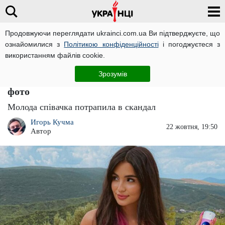
Продовжуючи переглядати ukrainci.com.ua Ви підтверджуєте, що
ознайомилися з
Політикою конфіденційності
і погоджуєтеся з
Головна
Зірки
ЧИТАТЬ НА РУССКОМ
використанням файлів cookie.
"Ж*па, ц*цьки і піпірка": співачка Анна
Зрозумів
Трінчер потрапила в скандал за відверті
фото
Молода співачка потрапила в скандал
Игорь Кучма
22 жовтня, 19:50
Автор