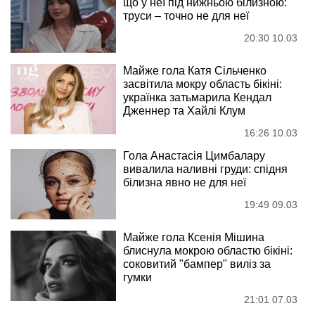
що у неї під нижньою білизною:
труси – точно не для неї
20:30 10.03
Майже гола Катя Сільченко
засвітила мокру область бікіні:
українка затьмарила Кендал
Дженнер та Хайлі Клум
16:26 10.03
Гола Анастасія Цимбалару
вивалила наливні груди: спідня
білизна явно не для неї
19:49 09.03
Майже гола Ксенія Мішина
блиснула мокрою областю бікіні:
соковитий "бампер" виліз за
гумки
21:01 07.03