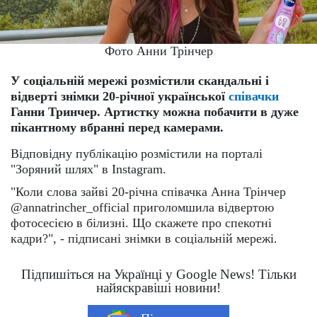
Фото Анни Трінчер
У соціальній мережі розмістили скандальні і
відверті знімки 20-річної української
співачки
Ганни Тринчер. Артистку можна побачити в дуже
пікантному вбранні перед камерами.
Відповідну публікацію розмістили на порталі
"Зоряний шлях" в Instagram.
"Коли слова зайві 20-річна співачка Анна Трінчер
@annatrincher_official приголомшила відвертою
фотосесією в білизні. Що скажете про спекотні
кадри?", - підписані знімки в соціальній мережі.
Підпишіться на Українці у Google News! Тільки
найяскравіші новини!