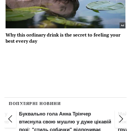
ПОПУЛЯРНІ НОВИНИ
пку
Буквально гола Анна Трінчер
Майже
злив
втиснула свою мушлю у дуже цікавій
між н
позі: "стиль собачки" відпочиває
груди