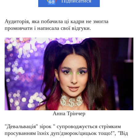
Підписатися
Аудиторія, яка побачила ці кадри не змогла
промовчати і написала свої відгуки.
Анна Трінчер
"Девальвація" зірок " супроводжується стрімким
просуванням їхніх дуп/дзюрок/цицьок тощо!", "Від