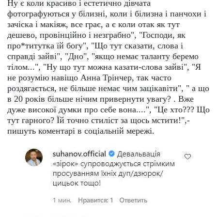
Ну є коли красиво і естетично дівчата
фотографуються у білизні, коли і білизна і панчохи і
зачіска і макіяж, все грає, а є коли отак як тут
дешево, провінційно і незграбно", "Господи, як
про*титутка їй богу", "Що тут сказати, слова і
справді зайві", "Дно", "якщо немає таланту беремо
тілом...", "Ну що тут можна казати-слова зайві", "Я
не розумію навіщо Анна Трінчер, так часто
роздягається, не більше немає чим зацікавіти", " а що
в 20 років більше нічим привернути увагу? . Вже
дуже високої думки про себе вона....", "Це хто??? Що
тут гарного? Їй точно стиліст за щось мстити!",-
пишуть коментарі в соціальній мережі.