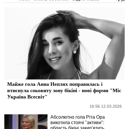
Майже гола Анна Неплях поправилась і
втиснула соковиту зону бікіні - нові форми "Міс
Україна Всесвіт"
16:56 12.03.2026
Абсолютно гола Ріта Ора
викотила стоячі "активи":
область бікіні закип'ятить