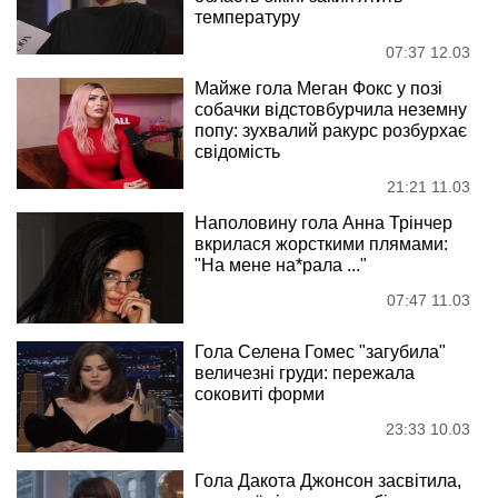
температуру
07:37 12.03
Майже гола Меган Фокс у позі
собачки відстовбурчила неземну
попу: зухвалий ракурс розбурхає
свідомість
21:21 11.03
Наполовину гола Анна Трінчер
вкрилася жорсткими плямами:
"На мене на*рала ..."
07:47 11.03
Гола Селена Гомес "загубила"
величезні груди: пережала
соковиті форми
23:33 10.03
Гола Дакота Джонсон засвітила,