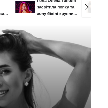
оля
Буквально гола
Майж
та
Анна Трінчер
Доро
ним
втиснула свою
темп
део
мушлю у дуже
цікавій позі: "стиль
собачки" відпочиває