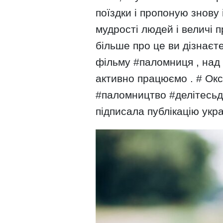
поїздки і пропоную знову
мудрості людей і величі 
більше про це ви дізнаєт
фільму #паломниця , над
активно працюємо . # О
#паломництво #делітесьд
підписала публікацію укр