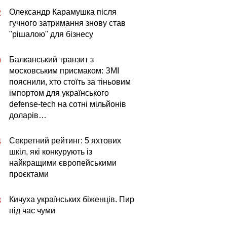
Олександр Карамушка після
2
гучного затримання знову став
"рішалою" для бізнесу
Балканський транзит з
0
московським присмаком: ЗМІ
пояснили, хто стоїть за тіньовим
імпортом для українського
defense-tech на сотні мільйонів
доларів…
Секретний рейтинг: 5 яхтових
4
шкіл, які конкурують із
найкращими європейськими
проєктами
Кичуха українських біженців. Пир
3
під час чуми