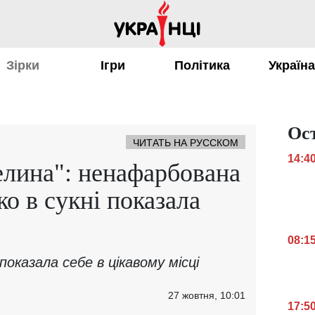
Зірки
Ігри
Політика
Україн
Ос
ЧИТАТЬ НА РУССКОМ
14:4
лина": ненафарбована
о в сукні показала
08:1
оказала себе в цікавому місці
27 жовтня, 10:01
17:5