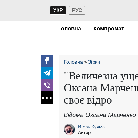
УКР
РУС
Головна
Компромат
Головна
Зірки
"Величезна уще
Оксана Марченк
своє відро
Відома Оксана Марченко п
Игорь Кучма
Автор