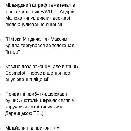
Мільярдний штраф та «втеча» в
3
тінь: як власник FAVBET Андрій
Матюха кинув виклик державі
після анулювання ліцензії
"Плівки Міндича": як Максим
5
Кріппа торгувався за телеканал
"Інтер"
Казино поза законом, але в грі: як
0
Cosmolot ігнорує рішення про
анулювання ліцензії
Приватні прибутки, державні
0
руїни: Анатолій Шкрібляк взяв у
заручники сотні тисяч киян
Дарницькою ТЕЦ
Мільйони під прикриттям
5