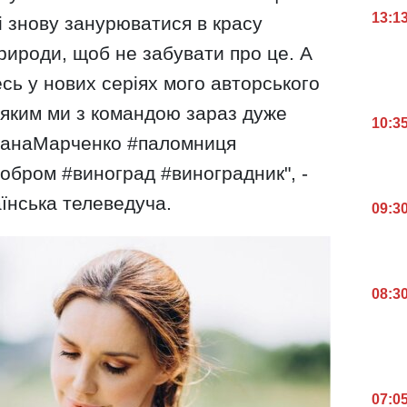
13:1
 і знову занурюватися в красу
природи, щоб не забувати про це. А
есь у нових серіях мого авторського
 яким ми з командою зараз дуже
10:3
ксанаМарченко #паломниця
обром #виноград #виноградник", -
аїнська телеведуча.
09:3
08:3
07:0