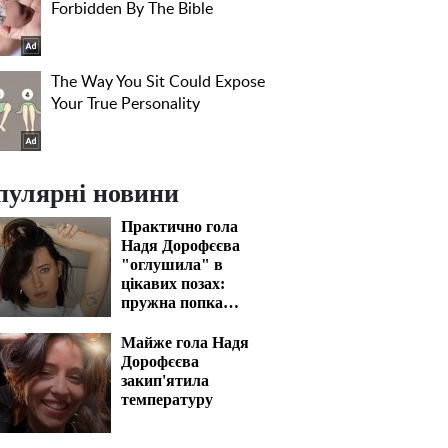
пулярні новини
Практично гола
Надя Дорофєєва
"оглушила" в
цікавих позах:
пружна попка
закип'ятить кров
Майже гола Надя
Дорофєєва
закип'ятила
температуру