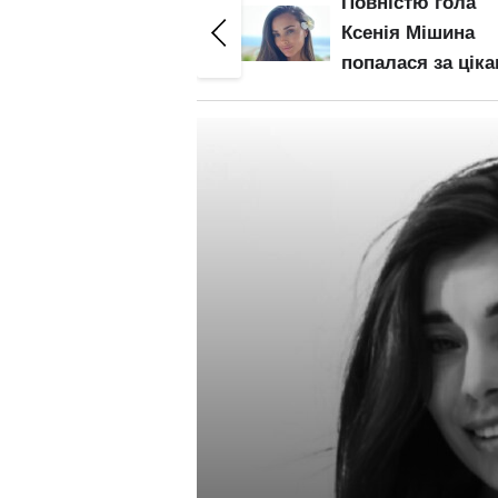
Повністю гола
Гола Олена Топ
Ксенія Мішина
засвітила попку 
попалася за цікавим
зону бікіні круп
"ритуалом": "І так
планом: злив ві
п'ять разів"
– початок