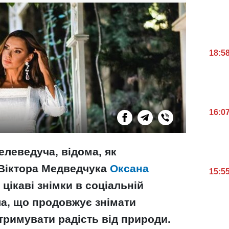
18:5
16:0
елеведуча, відома, як
Віктора Медведчука
Оксана
15:5
ікаві знімки в соціальній
а, що продовжує знімати
тримувати радість від природи.