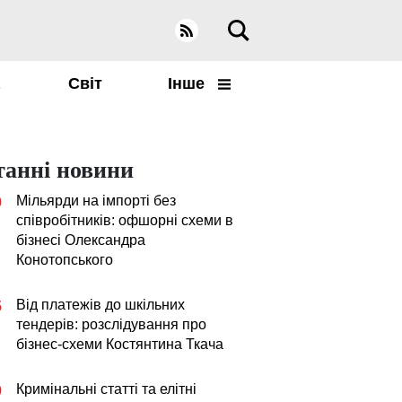
а
Світ
Інше
танні новини
Мільярди на імпорті без
0
співробітників: офшорні схеми в
бізнесі Олександра
Конотопського
Від платежів до шкільних
5
тендерів: розслідування про
бізнес-схеми Костянтина Ткача
Кримінальні статті та елітні
0