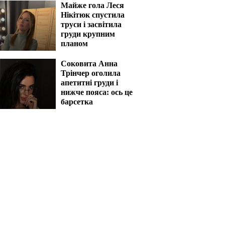
Майже гола Леся
Нікітюк спустила
труси і засвітила
груди крупним
планом
Соковита Анна
Трінчер оголила
апетитні груди і
нижче пояса: ось це
барсетка