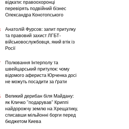
відкати: правоохоронці
перевірять подвійний бізнес
Олександра Конотопського
Анатолій Фурсов: запит притулку
8
та правовий захист ЛГБТ-
військовослужбовця, який втік із
Росії
Полювання Інтерполу та
7
швейцарський притулок: чому
відомого афериста Юрченка досі
не можуть посадити за ґрати
Великий дерибан біля Майдану:
5
як Кличко "подарував" Криппі
найдорожчу землю на Хрещатику,
списавши мільйонні борги перед
бюджетом Киева