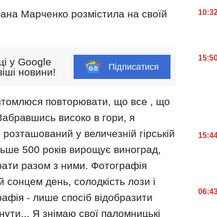
10:3
сана Марченко розмістила на своїй
15:5
ці у Google
Підписатися
іші новини!
 втомлюся повторювати, що все , що
 Забравшись високо в гори, я
 розташований у величезній гірській
15:4
ільше 500 років вирощує виноград,
рати разом з ними. Фотографія
 сонцем день, солодкість лози і
06:4
афія - лише спосіб відобразити
нути... Я знімаю свої паломницькі