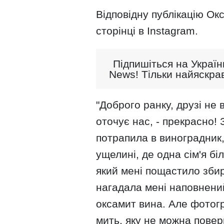
Відповідну публікацію Ок
сторінці в Instagram.
Підпишіться на Україн
News! Тільки найяскрав
"Доброго ранку, друзі не
оточує нас, - прекрасно!
потрапила в виноградник,
ущелині, де одна сім'я б
який мені пощастило зби
нагадала мені наповнений
оксамит вина. Але фотогр
мить, яку не можна повер