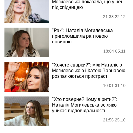
Могилевська показала, що у неї
під спідницею
21:33 22.12
"Рак": Наталія Могилевська
приголомшила раптовою
новиною
18:04 05.11
"Хочете сварки?": між Наталією
Могилевською і Катею Варнавою
розпалюються пристрасті
10:01 31.10
"Хто поверне? Кому вірити?":
Наталія Могилевська всіляко
уникає відповідальності
21:56 25.10