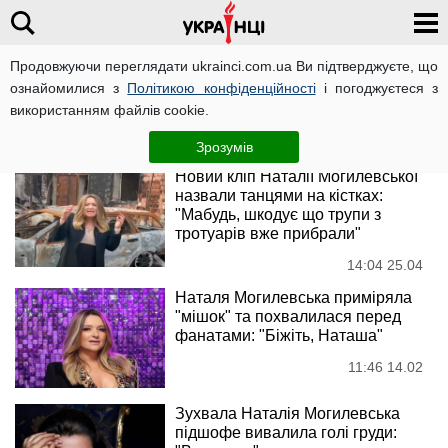
Продовжуючи переглядати ukrainci.com.ua Ви підтверджуєте, що
Наталія Могилевська
ознайомилися з
Політикою конфіденційності
і погоджуєтеся з
використанням файлів cookie.
Новини
Зрозумів
Новий кліп Наталії Могилевської
назвали танцями на кістках:
"Мабудь, шкодує що трупи з
тротуарів вже прибрали"
14:04 25.04
Наталя Могилевська приміряла
"мішок" та похвалилася перед
фанатами: "Біжіть, Наташа"
11:46 14.02
Зухвала Наталія Могилевська
підшофе вивалила голі груди: