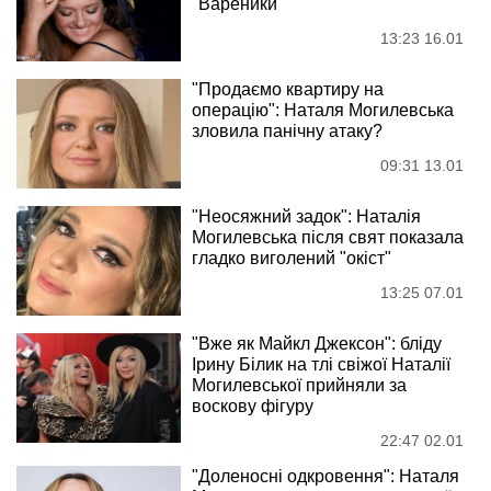
"Вареники"
13:23 16.01
"Продаємо квартиру на
операцію": Наталя Могилевська
зловила панічну атаку?
09:31 13.01
"Неосяжний задок": Наталія
Могилевська після свят показала
гладко виголений "окіст"
13:25 07.01
"Вже як Майкл Джексон": бліду
Ірину Білик на тлі свіжої Наталії
Могилевської прийняли за
воскову фігуру
22:47 02.01
"Доленосні одкровення": Наталя