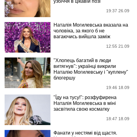
узбіччя в цікавій позі
19:37 26.09
Наталія Могилевська вказала на
чоловіка, за якого б не
вагаючись вийшла заміж
12:55 21.09
"Хлопець багатий в люди
витягнув": українці викрили
Наталію Могилевську і "куплену"
блогершу
19:46 18.09
"Їду на тусу!": розфуфирена
Наталія Могилевська в міні
засвітила свою косматку
18:47 18.09
Фанати у нестямі від щастя.