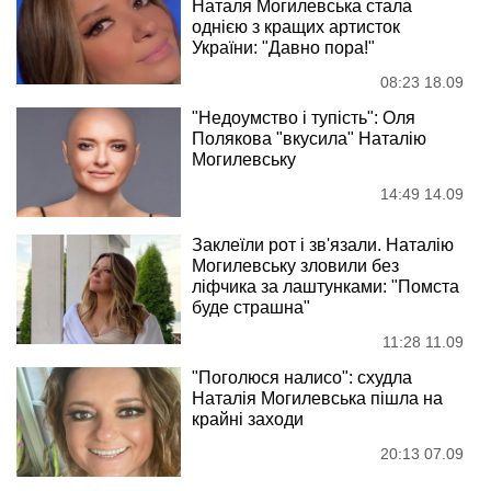
Наталя Могилевська стала
однією з кращих артисток
України: "Давно пора!"
08:23 18.09
"Недоумство і тупість": Оля
Полякова "вкусила" Наталію
Могилевську
14:49 14.09
Заклеїли рот і зв'язали. Наталію
Могилевську зловили без
ліфчика за лаштунками: "Помста
буде страшна"
11:28 11.09
"Поголюся налисо": схудла
Наталія Могилевська пішла на
крайні заходи
20:13 07.09