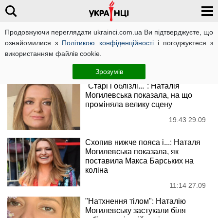
Продовжуючи переглядати ukrainci.com.ua Ви підтверджуєте, що
Наталія Могилевська
ознайомилися з
Політикою конфіденційності
і погоджуєтеся з
використанням файлів cookie.
Новини
Зрозумів
"Старі і облізлі...": Наталія
Могилевська показала, на що
проміняла велику сцену
19:43 29.09
Схопив нижче пояса і...: Наталя
Могилевська показала, як
поставила Макса Барських на
коліна
11:14 27.09
"Натхнення тілом": Наталію
Могилевську застукали біля