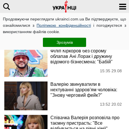
Продовжуючи переглядати ukrainci.com.ua Ви підтверджуєте, що
Валерія
ознайомилися з
Політикою конфіденційності
і погоджуєтеся з
використанням файлів cookie.
Новини
Зрозумів
Філіп Кіркоров без сорому
облапав Ані Лорак і дружину
відомого бізнесмена: "Бабій"
15:35 29.08
Валерію звинуватили в
нехтуванні здоров'ям чоловіка:
"Знову черговий фейк?"
13:52 20.02
Співачка Валерія розповіла про
таємну пристрасть: "Все
відбувається на рівні хімії"