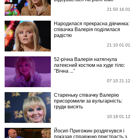
21:50 16.01
Народилася прекрасна дівчинка:
співачка Валерія поділилася
радістю
21:10 01.01
52-річна Валерія натягнула
латексний костюм на худе тіло:
"Вічна ..."
07:10 21.12
Стареньку співачку Валерію
присоромили за вульгарність:
груди висять
10:18 01.12
Йосип Пригожин роздягнувся і
показав справжню пристрасть з