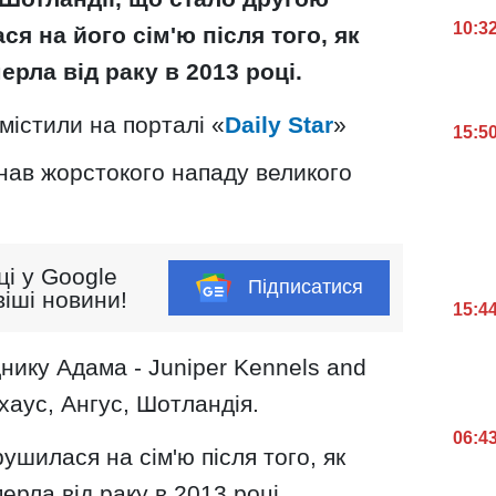
10:3
я на його сім'ю після того, як
рла від раку в 2013 році.
містили на порталі «
Daily Star
»
15:5
нав жорстокого нападу великого
ці у Google
Підписатися
іші новини!
15:4
днику Адама - Juniper Kennels and
хаус, Ангус, Шотландія.
06:4
ушилася на сім'ю після того, як
рла від раку в 2013 році.