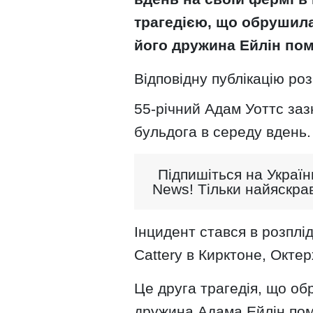
трагедією, що обрушилас
його дружина Ейлін поме
Відповідну публікацію роз
55-річний Адам Уоттс заз
бульдога в середу вдень.
Підпишіться на Україн
News! Тільки найяскрав
Інцидент стався в розплі
Cattery в Кирктоне, Октер
Це друга трагедія, що обр
дружина Адама Ейлін поме