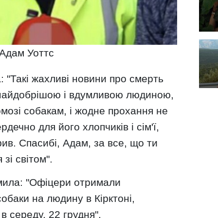
Адам Уоттс
 "Такі жахливі новини про смерть
 найдобрішою і вдумливою людиною,
мозі собакам, і жодне прохання не
дечно для його хлопчиків і сім'ї,
рив. Спасибі, Адам, за все, що ти
 зі світом".
омила: "Офіцери отримали
обаки на людину в Кірктоні,
в середу, 22 грудня".