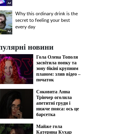
пулярні новини
Гола Олена Тополя
засвітила попку та
зону бікіні крупним
планом: злив відео –
початок
Соковита Анна
Трінчер оголила
апетитні груди і
нижче пояса: ось це
барсетка
Майже гола
Катерина Кухар