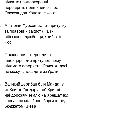
відкати: правоохоронці
перевірять подвійний бізнес
Олександра Конотопського
Анатолій Фурсов: запит притулку
8
та правовий захист ЛГБТ-
військовослужбовця, який втік із
Росії
Полювання Інтерполу та
7
швейцарський притулок: чому
відомого афериста Юрченка досі
не можуть посадити за ґрати
Великий дерибан біля Майдану:
5
як Кличко "подарував" Криппі
найдорожчу землю на Хрещатику,
списавши мільйонні борги перед
бюджетом Киева