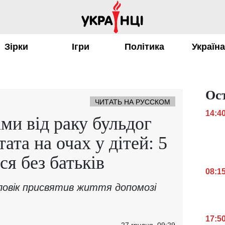
Зірки
Ігри
Політика
Україн
Ос
ЧИТАТЬ НА РУССКОМ
14:4
ми від раку бульдог
тата на очах у дітей: 5
я без батьків
08:1
ловік присвятив життя допомозі
17:5
27 грудня, 09:29