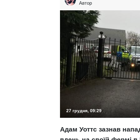
Автор
27 грудня, 09:29
Адам Уоттс зазнав напа
вдень на своїй фермі в