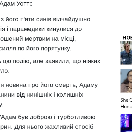
Адам Уоттс
з його п'яти синів відчайдушно
ція і парамедики кинулися до
олошений мертвим на місці,
силля по його порятунку.
цю подію, але заявили, що ніяких
уло.
ся новина про його смерть, Адаму
нини від нинішніх і колишніх
у.
 "Адам був доброю і турботливою
рин. Для нього жахливий спосіб