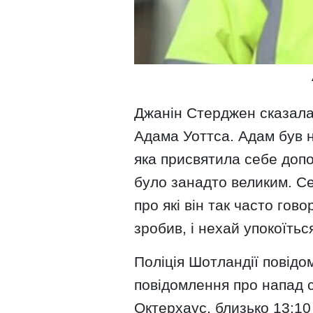
Джанін Стерджен сказала:
Адама Уоттса. Адам був
яка присвятила себе допо
було занадто великим. Сер
про які він так часто гово
зробив, і нехай упокоїться
Поліція Шотландії повід
повідомлення про напад с
Октерхаус, близько 13:10 