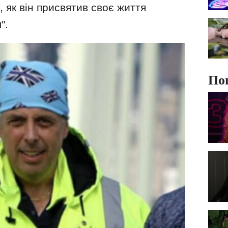
, як він присвятив своє життя
".
По