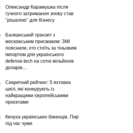
Олександр Карамушка після
2
гучного затримання знову став
"рішалою" для бізнесу
Балканський транзит з
0
московським присмаком: ЗМІ
пояснили, хто стоїть за тіньовим
імпортом для українського
defense-tech на сотні мільйонів
доларів…
Секретний рейтинг: 5 яхтових
4
шкіл, які конкурують із
найкращими європейськими
проєктами
Кичуха українських біженців. Пир
3
під час чуми