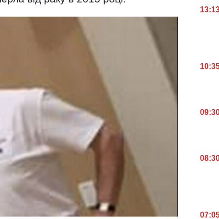
13:1
10:3
09:3
08:3
07:0