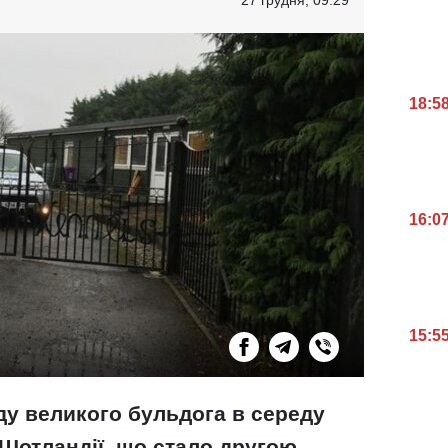
18:5
16:0
15:5
ду великого бульдога в середу
 Шотландії, що стало другою