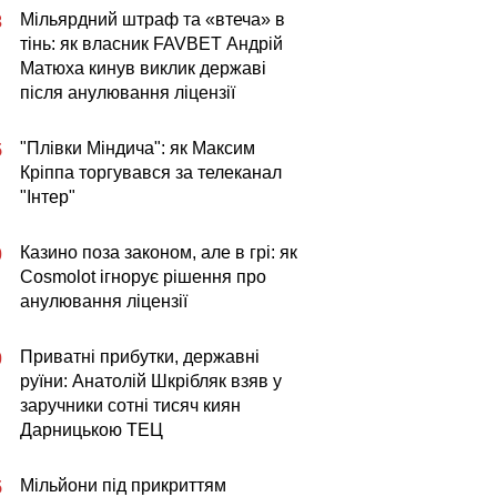
Мільярдний штраф та «втеча» в
3
тінь: як власник FAVBET Андрій
Матюха кинув виклик державі
після анулювання ліцензії
"Плівки Міндича": як Максим
5
Кріппа торгувався за телеканал
"Інтер"
Казино поза законом, але в грі: як
0
Cosmolot ігнорує рішення про
анулювання ліцензії
Приватні прибутки, державні
0
руїни: Анатолій Шкрібляк взяв у
заручники сотні тисяч киян
Дарницькою ТЕЦ
Мільйони під прикриттям
5