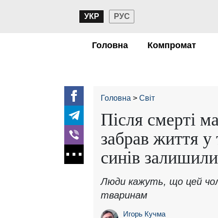
УКР
РУС
Головна
Компромат
Головна
Світ
Після смерті ма
забрав життя у 
синів залишилис
Люди кажуть, що цей чо
тваринам
Игорь Кучма