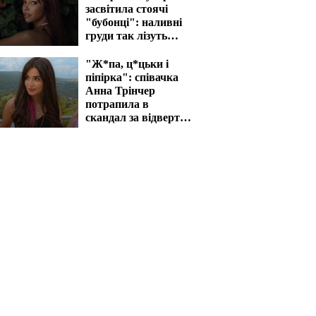
засвітила стоячі
"бубонці": наливні
груди так лізуть
назовні
"Ж*па, ц*цьки і
піпірка": співачка
Анна Трінчер
потрапила в
скандал за відверті
фото