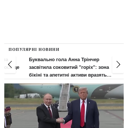
ПОПУЛЯРНІ НОВИНИ
Буквально гола Анна Трінчер
Майж
ь це
засвітила соковитий "горіх": зона
блисн
бікіні та апетитні активи вразять
зона 
наповал