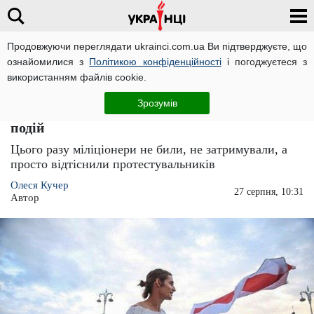
Продовжуючи переглядати ukrainci.com.ua Ви підтверджуєте, що
ознайомилися з
Політикою конфіденційності
і погоджуєтеся з
Головна
Світ
ЧИТАТЬ НА РУССКОМ
використанням файлів cookie.
Замкнули в костелі: в Мінську ОМОН знову
Зрозумів
розігнав протестувальників, відео з місця
подій
Цього разу міліціонери не били, не затримували, а
просто відтіснили протестувальників
Олеся Кучер
27 серпня, 10:31
Автор