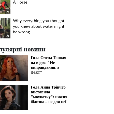
пулярні новини
Гола Олена Тополя
на відео: "Не
виправдання, а
факт"
Гола Анна Трінчер
виставила
"мохнатку": нижня
білизна – не для неї