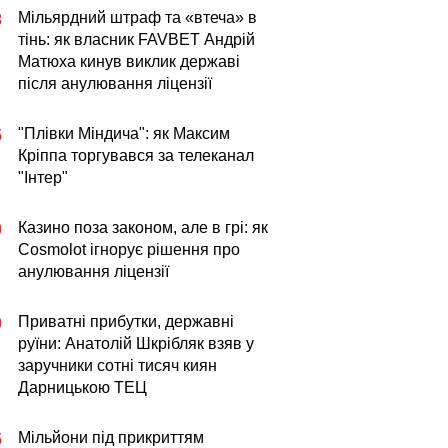
Мільярдний штраф та «втеча» в
3
тінь: як власник FAVBET Андрій
Матюха кинув виклик державі
після анулювання ліцензії
"Плівки Міндича": як Максим
5
Кріппа торгувався за телеканал
"Інтер"
Казино поза законом, але в грі: як
0
Cosmolot ігнорує рішення про
анулювання ліцензії
Приватні прибутки, державні
0
руїни: Анатолій Шкрібляк взяв у
заручники сотні тисяч киян
Дарницькою ТЕЦ
Мільйони під прикриттям
5