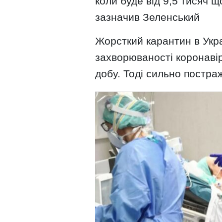
коли буде від 9,5 тисяч 
зазначив Зеленський
Жорсткий карантин в Укра
захворюваності коронавір
добу. Тоді сильно постра