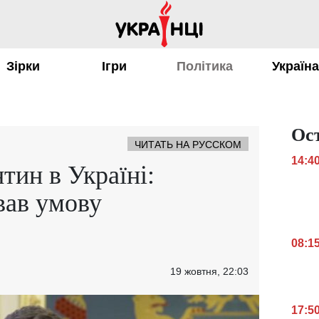
Зірки
Ігри
Політика
Україн
Ос
ЧИТАТЬ НА РУССКОМ
14:4
тин в Україні:
вав умову
08:1
19 жовтня, 22:03
17:5