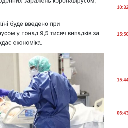
щоденних заражень коронавірусом,
10:3
їні буде введено при
усом у понад 9,5 тисяч випадків за
15:5
ждає економіка.
15:4
06:4