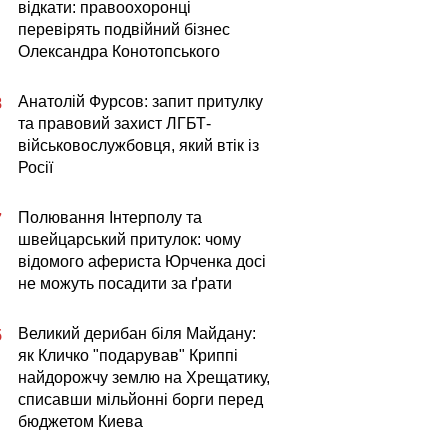
відкати: правоохоронці
перевірять подвійний бізнес
Олександра Конотопського
Анатолій Фурсов: запит притулку
8
та правовий захист ЛГБТ-
військовослужбовця, який втік із
Росії
Полювання Інтерполу та
7
швейцарський притулок: чому
відомого афериста Юрченка досі
не можуть посадити за ґрати
Великий дерибан біля Майдану:
5
як Кличко "подарував" Криппі
найдорожчу землю на Хрещатику,
списавши мільйонні борги перед
бюджетом Киева