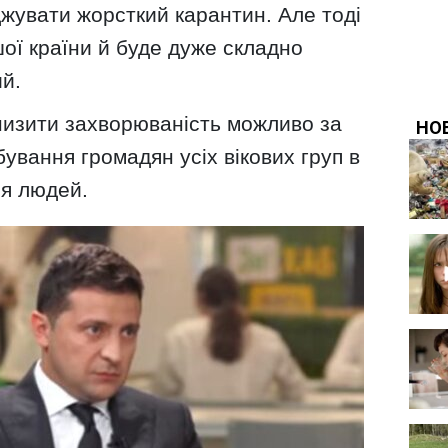
жувати жорсткий карантин. Але тоді
ої країни й буде дуже складно
ий.
знизити захворюваність можливо за
вання громадян усіх вікових груп в
ня людей.