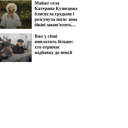
Майже гола
Катерина Кузнєцова
блиснула грудьми і
розсунула ноги: зона
бікіні закип'ятить
кров
Вже у січні
виплатять більше:
хто отримає
надбавку до пенсії