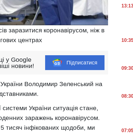
13:1
ів заразитися коронавірусом, ніж в
гових центрах
10:3
ці у Google
Підписатися
іші новини!
09:3
 України Володимир Зеленський на
едставниками.
08:3
системи України ситуація стане,
щоденних заражень коронавірусом.
5 тисяч інфікованих щодоби, ми
07:0