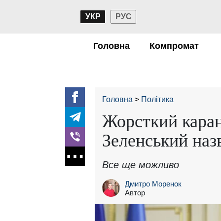
УКР
РУС
Головна
Компромат
Головна
Політика
Жорсткий каран
Зеленський наз
Все ще можливо
Дмитро Моренок
Автор