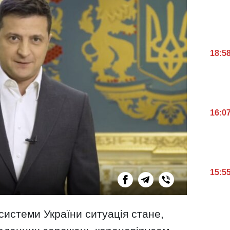
18:5
16:0
15:5
истеми України ситуація стане,