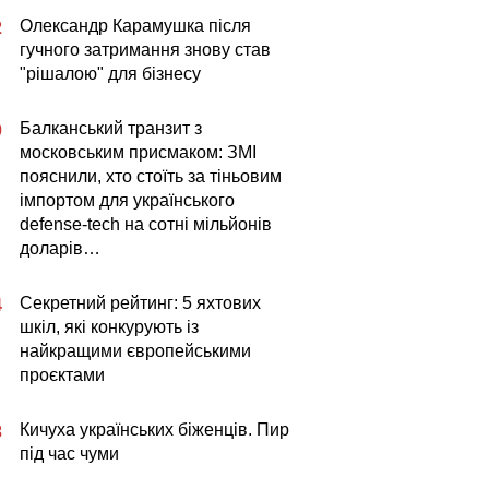
Олександр Карамушка після
2
гучного затримання знову став
"рішалою" для бізнесу
Балканський транзит з
0
московським присмаком: ЗМІ
пояснили, хто стоїть за тіньовим
імпортом для українського
defense-tech на сотні мільйонів
доларів…
Секретний рейтинг: 5 яхтових
4
шкіл, які конкурують із
найкращими європейськими
проєктами
Кичуха українських біженців. Пир
3
під час чуми