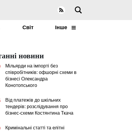
а
Світ
Інше
танні новини
Мільярди на імпорті без
0
співробітників: офшорні схеми в
бізнесі Олександра
Конотопського
Від платежів до шкільних
5
тендерів: розслідування про
бізнес-схеми Костянтина Ткача
Кримінальні статті та елітні
0