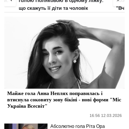
ку:
позбавила українців дару мови:
отрим
"Вчися підбирати свої…"
Майже гола Анна Неплях поправилась і
втиснула соковиту зону бікіні - нові форми "Міс
Україна Всесвіт"
16:56 12.03.2026
Абсолютно гола Ріта Ора