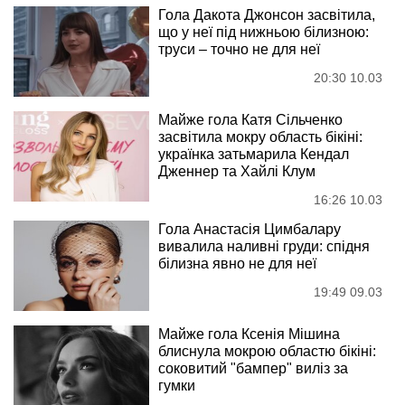
Гола Дакота Джонсон засвітила,
що у неї під нижньою білизною:
труси – точно не для неї
20:30 10.03
Майже гола Катя Сільченко
засвітила мокру область бікіні:
українка затьмарила Кендал
Дженнер та Хайлі Клум
16:26 10.03
Гола Анастасія Цимбалару
вивалила наливні груди: спідня
білизна явно не для неї
19:49 09.03
Майже гола Ксенія Мішина
блиснула мокрою областю бікіні:
соковитий "бампер" виліз за
гумки