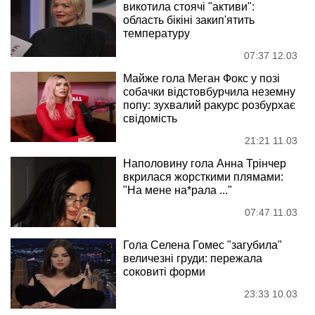
викотила стоячі "активи":
область бікіні закип'ятить
температуру
07:37 12.03
Майже гола Меган Фокс у позі
собачки відстовбурчила неземну
попу: зухвалий ракурс розбурхає
свідомість
21:21 11.03
Наполовину гола Анна Трінчер
вкрилася жорсткими плямами:
"На мене на*рала ..."
07:47 11.03
Гола Селена Гомес "загубила"
величезні груди: пережала
соковиті форми
23:33 10.03