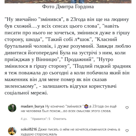
Фото Дмитра Гордона
"Ну звичайно "змінився", в 23года він ще на людину
був схожий....у всіх сенсах цього слова", "навіть
писати про нього не хочеться, змінився дуже в гіршу
сторону, шкода", "Такий собі л*шок", "Класний
брутальний чоловік, і дуже розумний. Завжди люблю
дивитися йогопередачі Була на зустрічі з ним, коли
приїжджав у Вінницю"," Продажний", "Нутро
змінилося в гіршу сторону", "Подлий гидкий зрадник
я теж поважала до сьогодні а коли побачила який він
маженник він для мене помер як він сказав
зиленському", - залишають відгуки користувачі
соціальної мережі.