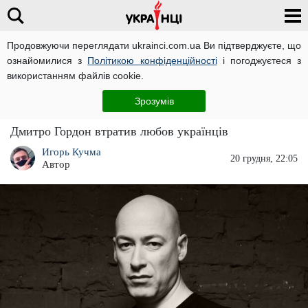
Продовжуючи переглядати ukrainci.com.ua Ви підтверджуєте, що
ознайомилися з
Політикою конфіденційності
і погоджуєтеся з
Головна
Зірки
ЧИТАТЬ НА РУССКОМ
використанням файлів cookie.
"Продажний": українці "напали" на Дмитра
Зрозумів
Гордона і звинуватили його у зраді
Дмитро Гордон втратив любов українців
Игорь Кучма
20 грудня, 22:05
Автор