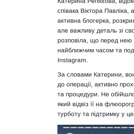
Катерина Репяхова, відом
співака Віктора Павліка, 
активна блогерка, розкр
але важливу деталь зі св
розповіла, що перед нею 
найближчим часом та под
Instagram.
За словами Катерини, вон
до операції, активно про
та процедури. Не обійшлос
який відвіз її на флюоро
турботу та підтримку у ц