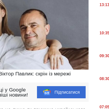
13:1
10:3
09:3
іктор Павлик: скрін із мережі
08:3
ці у Google
Підписатися
іші новини!
07:0