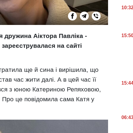
10:3
 дружина Аіктора Павліка -
15:5
о зареєструвалася на сайті
тратила ще й сина і вирішила, що
тав час жити далі. А в цей час її
15:4
вся з юною Катериною Репяховою,
ї. Про це повідомила сама Катя у
06:4