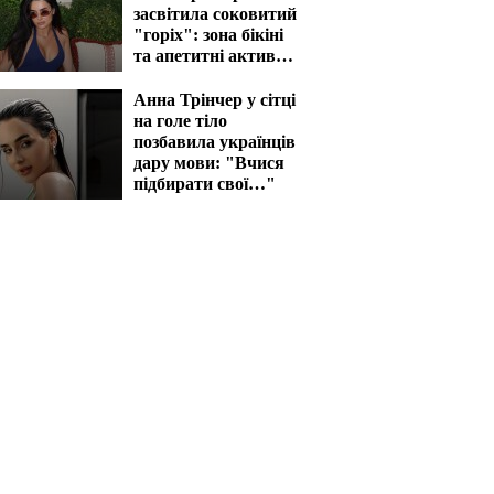
засвітила соковитий
"горіх": зона бікіні
та апетитні активи
вразять наповал
Анна Трінчер у сітці
на голе тіло
позбавила українців
дару мови: "Вчися
підбирати свої…"