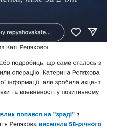
з Каті Репяхової
або подробиць, що саме сталось з
чили операцію, Катерина Репяхова
ої інформації, але зробила акцент
овки та впевненості у позитивному
влик попався на "зраді"
з
атя Репяхова
висміяла 58-річного