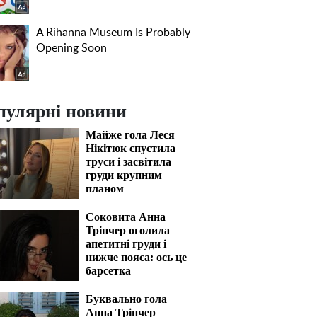
пулярні новини
Майже гола Леся
Нікітюк спустила
труси і засвітила
груди крупним
планом
Соковита Анна
Трінчер оголила
апетитні груди і
нижче пояса: ось це
барсетка
Буквально гола
Анна Трінчер