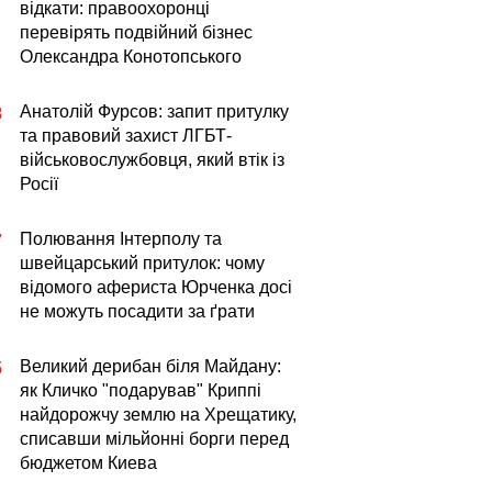
відкати: правоохоронці
перевірять подвійний бізнес
Олександра Конотопського
Анатолій Фурсов: запит притулку
8
та правовий захист ЛГБТ-
військовослужбовця, який втік із
Росії
Полювання Інтерполу та
7
швейцарський притулок: чому
відомого афериста Юрченка досі
не можуть посадити за ґрати
Великий дерибан біля Майдану:
5
як Кличко "подарував" Криппі
найдорожчу землю на Хрещатику,
списавши мільйонні борги перед
бюджетом Киева