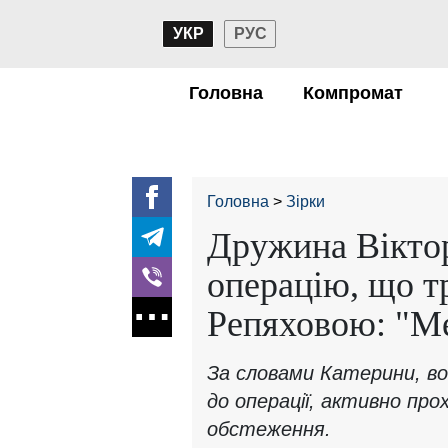
УКР
РУС
Головна
Компромат
Головна
Зірки
Дружина Віктор
операцію, що т
Репяховою: "Ме
За словами Катерини, во
до операції, активно про
обстеження.