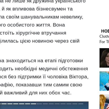
а не лише як дружина українського
а й як впливова бізнесвумен та
ила своїм шанувальникам невелику,
ого особистого життя. Вона
стоїть хірургічне втручання
ілилась цією новиною через свій
а знаходиться на етапі підготовки
ходить необхідні медичні обстеження
я без підтримки її чоловіка Віктора,
графію, показавши тим самим свою
ей важливий для них обох час.