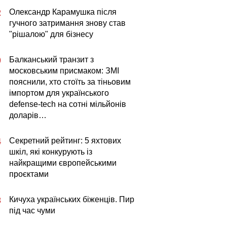
Олександр Карамушка після
2
гучного затримання знову став
"рішалою" для бізнесу
Балканський транзит з
0
московським присмаком: ЗМІ
пояснили, хто стоїть за тіньовим
імпортом для українського
defense-tech на сотні мільйонів
доларів…
Секретний рейтинг: 5 яхтових
4
шкіл, які конкурують із
найкращими європейськими
проєктами
Кичуха українських біженців. Пир
3
під час чуми