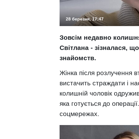
28 березня, 17:47
Зовсім недавно колишня
Світлана - зізналася, щ
знайомств.
Жінка після розлучення в
вистачить страждати і нас
колишній чоловік одружи
яка готується до операці
соцмережах.