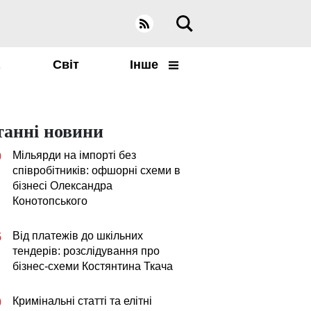
а
Світ
Інше
танні новини
Мільярди на імпорті без
0
співробітників: офшорні схеми в
бізнесі Олександра
Конотопського
Від платежів до шкільних
5
тендерів: розслідування про
бізнес-схеми Костянтина Ткача
Кримінальні статті та елітні
0