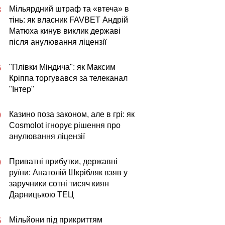
Мільярдний штраф та «втеча» в
3
тінь: як власник FAVBET Андрій
Матюха кинув виклик державі
після анулювання ліцензії
"Плівки Міндича": як Максим
5
Кріппа торгувався за телеканал
"Інтер"
Казино поза законом, але в грі: як
0
Cosmolot ігнорує рішення про
анулювання ліцензії
Приватні прибутки, державні
0
руїни: Анатолій Шкрібляк взяв у
заручники сотні тисяч киян
Дарницькою ТЕЦ
Мільйони під прикриттям
5