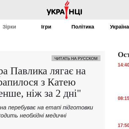
Зірки
Ігри
Політика
Україн
Ос
ЧИТАТЬ НА РУССКОМ
14:4
а Павлика лягає на
рапилося з Катею
нше, ніж за 2 дні"
08:1
на перебуває на етапі підготовки
ходить необхідні медичні
17:5