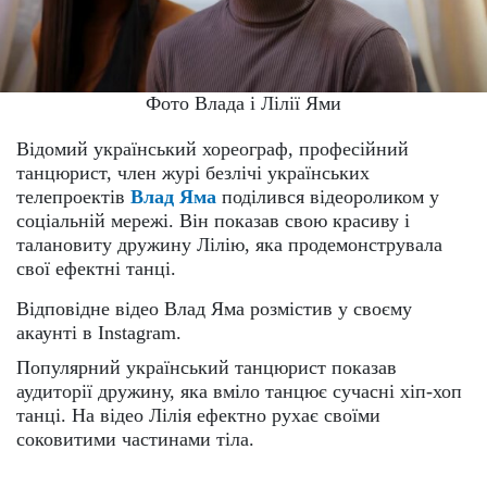
Фото Влада і Лілії Ями
Відомий український хореограф, професійний
танцюрист, член журі безлічі українських
телепроектів
Влад Яма
поділився відеороликом у
соціальній мережі. Він показав свою красиву і
талановиту дружину Лілію, яка продемонструвала
свої ефектні танці.
Відповідне відео Влад Яма розмістив у своєму
акаунті в Instagram.
Популярний український танцюрист показав
аудиторії дружину, яка вміло танцює сучасні хіп-хоп
танці. На відео Лілія ефектно рухає своїми
соковитими частинами тіла.