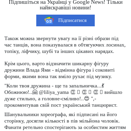
Підпишіться на Українці у Google News! Тільки
найяскравіші новини!
Підписатися
Також можна звернути увагу на її різні образи під
час танців, вона показувалася в обтягуючих лосинах,
топіку, ліфчику, шубі та інших цікавих нарядах.
Крім цього, варто відзначити шикарну фігуру
дружини Влада Ями - відмінна фігура і соковиті
форми, якими вона так вміло рухає під музику.
"Коли твоя дружина - ще та запальничка...💃
Обожнюю!..🤗 @liliya_yama 👏 🏻 👏 🏻 👏 🏻 вийшло
дуже стильно, а головне-сміливо!..😍 ",-
прокоментував свій пост український танцюрист.
Шанувальники хореографа, які підписані на його
сторінку, досягли кількості в пів мільйона чоловік.
Фанати ретельно спостерігають за особистим життям