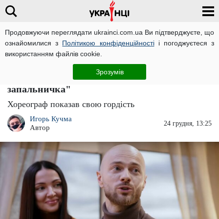
Продовжуючи переглядати ukrainci.com.ua Ви підтверджуєте, що
ознайомилися з
Політикою конфіденційності
і погоджуєтеся з
Головна
Зірки
ЧИТАТЬ НА РУССКОМ
використанням файлів cookie.
Влад Яма показав соковиті форми своєї
Зрозумів
дружини, виглядає ефектно : "Ще та
запальничка"
Хореограф показав свою гордість
Игорь Кучма
24 грудня, 13:25
Автор