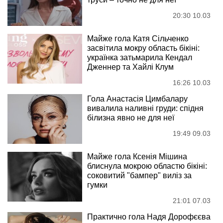
20:30 10.03
Майже гола Катя Сільченко
засвітила мокру область бікіні:
українка затьмарила Кендал
Дженнер та Хайлі Клум
16:26 10.03
Гола Анастасія Цимбалару
вивалила наливні груди: спідня
білизна явно не для неї
19:49 09.03
Майже гола Ксенія Мішина
блиснула мокрою областю бікіні:
соковитий "бампер" виліз за
гумки
21:01 07.03
Практично гола Надя Дорофєєва