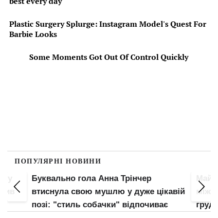
ПОПУЛЯРНІ НОВИНИ
пку
Буквально гола Анна Трінчер
Майже
злив
втиснула свою мушлю у дуже цікавій
між н
позі: "стиль собачки" відпочиває
груди