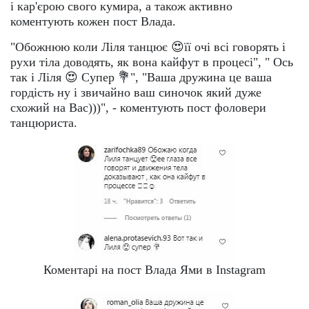
і кар'єрою свого кумира, а також активно
коментують кожен пост Влада.
"Обожнюю коли Ліля танцює 😍її очі всі говорять і
рухи тіла доводять, як вона кайфут в процесі️️", " Ось
так і Ліля 😍 Супер 💐", "Ваша дружина це ваша
гордість ну і звичайно ваш синочок який дуже
схожий на Вас)))", - коментують пост фоловери
танцюриста.
Коментарі на пост Влада Ями в Instagram