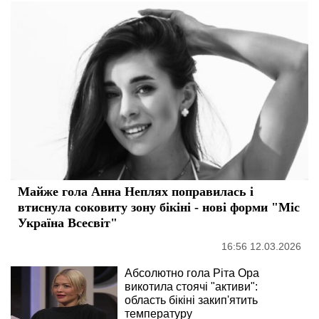
Майже гола Анна Неплях поправилась і
втиснула соковиту зону бікіні - нові форми "Міс
Україна Всесвіт"
16:56 12.03.2026
Абсолютно гола Ріта Ора
викотила стоячі "активи":
область бікіні закип'ятить
температуру