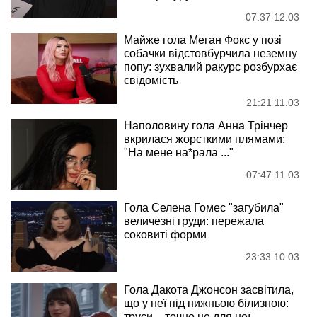
07:37 12.03
Майже гола Меган Фокс у позі
собачки відстовбурчила неземну
попу: зухвалий ракурс розбурхає
свідомість
21:21 11.03
Наполовину гола Анна Трінчер
вкрилася жорсткими плямами:
"На мене на*рала ..."
07:47 11.03
Гола Селена Гомес "загубила"
величезні груди: пережала
соковиті форми
23:33 10.03
Гола Дакота Джонсон засвітила,
що у неї під нижньою білизною:
труси – точно не для неї