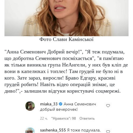
Фото Слави Камінської
"Анна Семенович Добрий вечір!", "Я теж подумала,
що добротна Семенович посміхається", "я пам'ятаю
як тільки виникла група НеАнгели, у них був кліп де
вони в капелюхах і топлес! Там грудей не було ні в
кого. Зате зараз, виросли! Браво Едгару, красиві
грудей робить! Навіть відео операцій знімає, це
диво!",- залишили відгуки користувачі соцмережі.