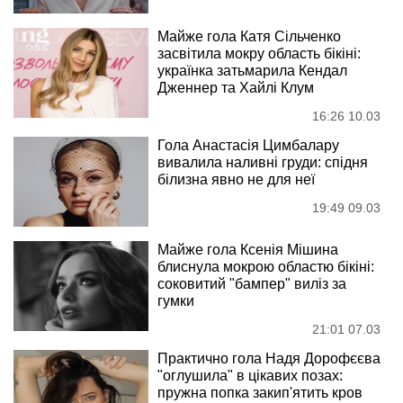
Майже гола Катя Сільченко
засвітила мокру область бікіні:
українка затьмарила Кендал
Дженнер та Хайлі Клум
16:26 10.03
Гола Анастасія Цимбалару
вивалила наливні груди: спідня
білизна явно не для неї
19:49 09.03
Майже гола Ксенія Мішина
блиснула мокрою областю бікіні:
соковитий "бампер" виліз за
гумки
21:01 07.03
Практично гола Надя Дорофєєва
"оглушила" в цікавих позах:
пружна попка закип'ятить кров