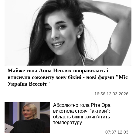
Майже гола Анна Неплях поправилась і
втиснула соковиту зону бікіні - нові форми "Міс
Україна Всесвіт"
16:56 12.03.2026
Абсолютно гола Ріта Ора
викотила стоячі "активи":
область бікіні закип'ятить
температуру
07:37 12.03