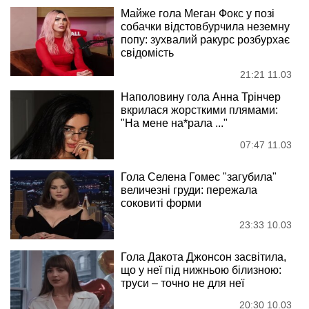
Майже гола Меган Фокс у позі
собачки відстовбурчила неземну
попу: зухвалий ракурс розбурхає
свідомість
21:21 11.03
Наполовину гола Анна Трінчер
вкрилася жорсткими плямами:
"На мене на*рала ..."
07:47 11.03
Гола Селена Гомес "загубила"
величезні груди: пережала
соковиті форми
23:33 10.03
Гола Дакота Джонсон засвітила,
що у неї під нижньою білизною:
труси – точно не для неї
20:30 10.03