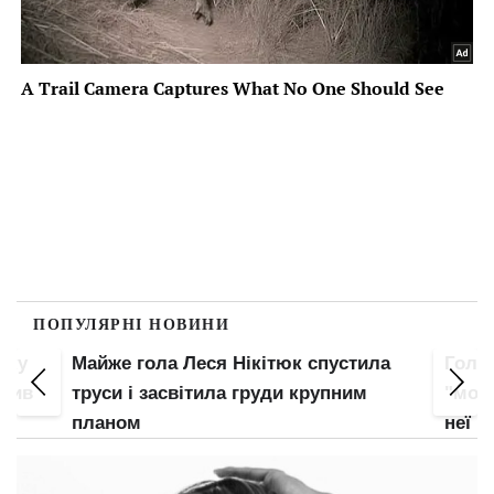
ПОПУЛЯРНІ НОВИНИ
пку
Майже гола Леся Нікітюк спустила
Гола
злив
труси і засвітила груди крупним
"мохн
планом
неї