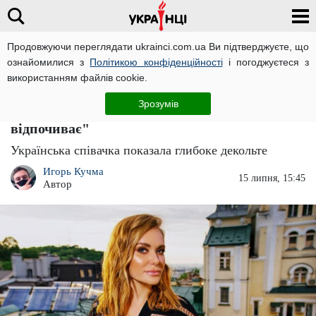
Продовжуючи переглядати ukrainci.com.ua Ви підтверджуєте, що
ознайомилися з
Політикою конфіденційності
і погоджуєтеся з
Головна
Зірки
ЧИТАТЬ НА РУССКОМ
використанням файлів cookie.
Величезні "груші" Слави Камінської
Зрозумів
ошелешили українців: "Анна Семенович
відпочиває"
Українська співачка показала глибоке декольте
Игорь Кучма
15 липня, 15:45
Автор