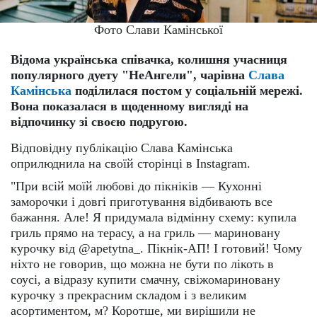
Фото Слави Камінської
Відома українська співачка, колишня учасниця
популярного дуету "НеАнгели", чарівна
Слава
Камінська
поділилася постом у соціальній мережі.
Вона показалася в щоденному вигляді на
відпочинку зі своєю подругою.
Відповідну публікацію Слава Камінська
оприлюднила на своїй сторінці в Instagram.
"При всій моїй любові до пікніків — Кухонні
заморочки і довгі приготування відбивають все
бажання. Але! Я придумала відмінну схему: купила
гриль прямо на терасу, а на гриль — мариновану
курочку від @apetytna_. Пікнік-АП! І готовий! Чому
ніхто не говорив, що можна не бути по лікоть в
соусі, а відразу купити смачну, свіжомариновану
курочку з прекрасним складом і з великим
асортиментом, м? Коротше, ми вирішили не