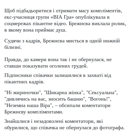
Щоб підбадьоритися і отримати масу компліментів,
екс-учасниця групи «ВІА Гра» опублікувала в
соцмережах пікантне відео. Брежнєва виклала ролик,
в якому вона приймає душ.
Судячи з кадрів, Брежнєва миється в одній нижній
білизні.
Правда, до камери вона так і не обернулася, не
ставши показувати оголених грудей.
Підписники співачки залишилися в захваті від
пікантних кадрів.
"Ні жириночки", "Шикарна жінка", "Сексуальна",
"дивлячись на вас, зносить башню", "Вогонь!",
"Неземна наша Віра", – обсипали коментатори
Брежнєву компліментами.
Знайшлися і незадоволені коментатори, які
обурилися, що співачка не обернулася до фотографа.