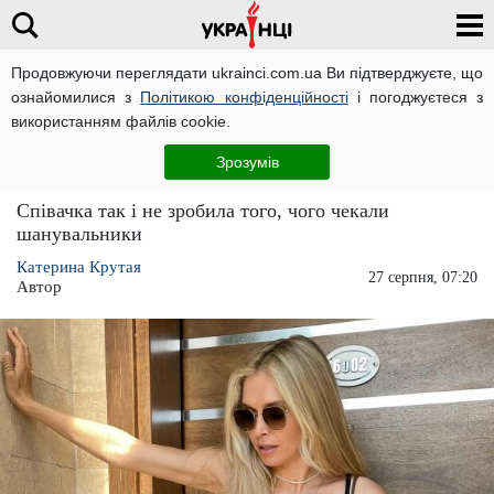
Продовжуючи переглядати ukrainci.com.ua Ви підтверджуєте, що
ознайомилися з
Політикою конфіденційності
і погоджуєтеся з
Головна
Зірки
ЧИТАТЬ НА РУССКОМ
використанням файлів cookie.
Віра Брежнєва показала, як голяка приймає
Зрозумів
душ
Співачка так і не зробила того, чого чекали
шанувальники
Катерина Крутая
27 серпня, 07:20
Автор