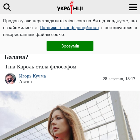
Продовжуючи переглядати ukrainci.com.ua Ви підтверджуєте, що
ознайомилися з
Політикою конфіденційності
і погоджуєтеся з
Головна
Зірки
ЧИТАТЬ НА РУССКОМ
використанням файлів cookie.
"Це порожнеча, а не свобода": самотня Тіна
Зрозумів
Кароль все ніяк не може забути Дана
Балана?
Тіна Кароль стала філософом
Игорь Кучма
28 вересня, 18:17
Автор