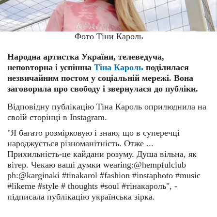
Фото Тіни Кароль
Народна артистка України, телеведуча,
неповторна і успішна
Тіна Кароль
поділилася
незвичайним постом у соціальній мережі. Вона
заговорила про свободу і звернулася до публіки.
Відповідну публікацію Тіна Кароль оприлюднила на
своїй сторінці в Instagram.
"Я багато розмірковую і знаю, що в суперечці
народжується різноманітність. Отже ...
Прихильність-це кайдани розуму. Душа вільна, як
вітер. Чекаю ваші думки wearing:@hempfulclub
ph:@karginaki #tinakarol #fashion #instaphoto #music
#likeme #style # thoughts #soul #тінакароль", -
підписала публікацію українська зірка.