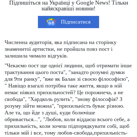
Підпишіться на Українці у Google News! Тільки
найяскравіші новини!
Підписатися
Численна аудиторія, яка підписана на сторінку
знаменитої артистки, не пройшла повз пост і
залишила чимало відгуків.
"Чекаємо пост ще однієї людини, щоб отримати інше
трактування цього поста", "занадто розумні думки
для 9ти ранку", "вже як Балан зі своєю філософією",
" Навіщо взагалі потрібна таке життя, якщо в ній
немає ніяких прихильностей? Це порожнеча, а не
свобода", "Хардколь рулить", "знову філософія? З
розуму зійти можна", "прихильність буває різною.
Але та, що йде з душі, куди болючіше
обривається...", "Любов, коли віддаєш всього себе, а
прихильність, коли хочеш підпорядкувати собі, щоб
тільки мій і все, тому любов-свобода,прихильність-