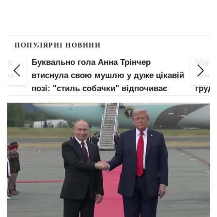
ПОПУЛЯРНІ НОВИНИ
пку
Буквально гола Анна Трінчер
Майже
злив
втиснула свою мушлю у дуже цікавій
між н
позі: "стиль собачки" відпочиває
груди