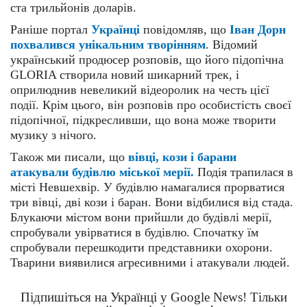
ста трильйонів доларів.
Раніше портал
Українці
повідомляв, що
Іван Дорн
похвалився унікальним творінням
. Відомий
український продюсер розповів, що його підопічна
GLORIA створила новий шикарний трек, і
оприлюднив невеликий відеоролик на честь цієї
події. Крім цього, він розповів про особистість своєї
підопічної, підкресливши, що вона може творити
музику з нічого.
Також ми писали, що
вівці, кози і барани
атакували будівлю міської мерії.
Подія трапилася в
місті Невшехвір. У будівлю намагалися прорватися
три вівці, дві кози і баран. Вони відбилися від стада.
Блукаючи містом вони прийшли до будівлі мерії,
спробували увірватися в будівлю. Спочатку їм
спробували перешкодити представники охорони.
Тварини виявилися агресивними і атакували людей.
Підпишіться на Українці у Google News! Тільки