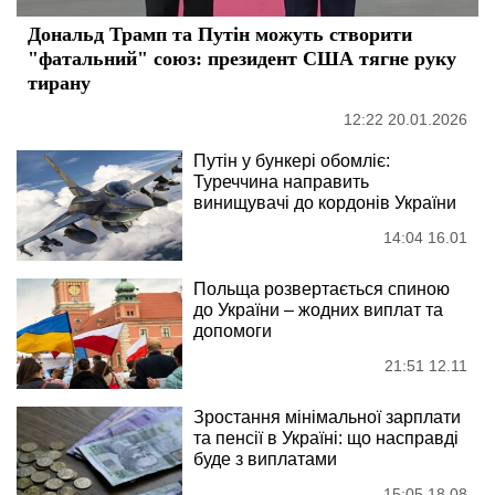
Дональд Трамп та Путін можуть створити
"фатальний" союз: президент США тягне руку
тирану
12:22 20.01.2026
Путін у бункері обомліє:
Туреччина направить
винищувачі до кордонів України
14:04 16.01
Польща розвертається спиною
до України – жодних виплат та
допомоги
21:51 12.11
Зростання мінімальної зарплати
та пенсії в Україні: що насправді
буде з виплатами
15:05 18.08