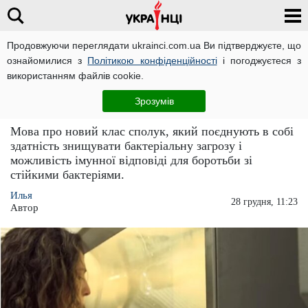
Продовжуючи переглядати ukrainci.com.ua Ви підтверджуєте, що
ознайомилися з
Політикою конфіденційності
і погоджуєтеся з
Головна
Світ
ЧИТАТЬ НА РУССКОМ
використанням файлів cookie.
Не пригнічують імунітет: вчені виявили
Зрозумів
новий клас антибіотиків
Мова про новий клас сполук, який поєднують в собі
здатність знищувати бактеріальну загрозу і
можливість імунної відповіді для боротьби зі
стійкими бактеріями.
Илья
28 грудня, 11:23
Автор