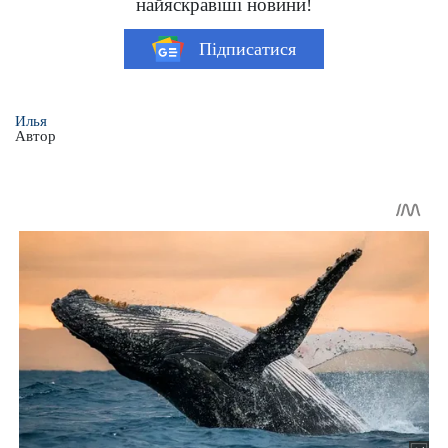
найяскравіші новини!
Підписатися
Илья
Автор