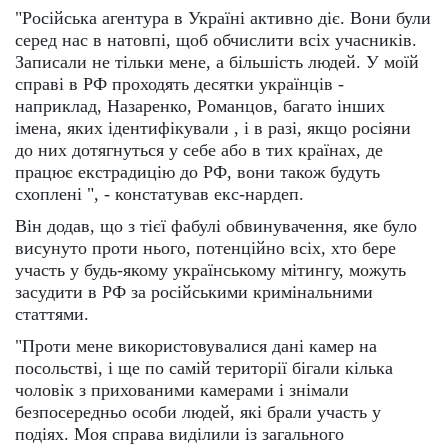
"Російська агентура в Україні активно діє. Вони були
серед нас в натовпі, щоб обчислити всіх учасників.
Записали не тільки мене, а більшість людей. У моїй
справі в РФ проходять десятки українців -
наприклад, Назаренко, Романцов, багато інших
імена, яких ідентифікували , і в разі, якщо росіяни
до них дотягнуться у себе або в тих країнах, де
працює екстрадицію до РФ, вони також будуть
схоплені ", - констатував екс-нардеп.
Він додав, що з тієї фабулі обвинувачення, яке було
висунуто проти нього, потенційно всіх, хто бере
участь у будь-якому українському мітингу, можуть
засудити в РФ за російськими кримінальними
статтями.
"Проти мене використовувалися дані камер на
посольстві, і ще по самій території бігали кілька
чоловік з прихованими камерами і знімали
безпосередньо особи людей, які брали участь у
подіях. Моя справа виділили із загального