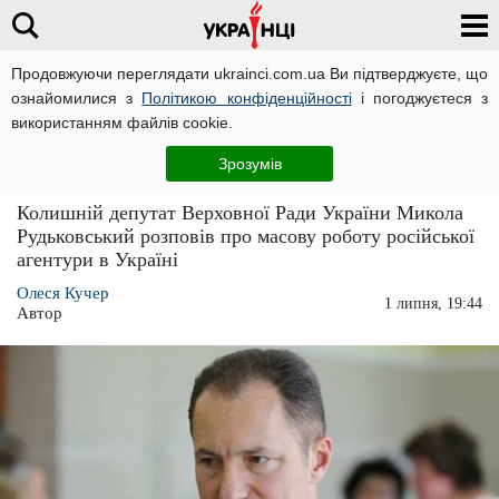
Продовжуючи переглядати ukrainci.com.ua Ви підтверджуєте, що
ознайомилися з
Політикою конфіденційності
і погоджуєтеся з
Головна
Політика
ЧИТАТЬ НА РУССКОМ
використанням файлів cookie.
Звільнений з тюрми екснардеп розповів про
Зрозумів
російську агентуру в Україні
Колишній депутат Верховної Ради України Микола
Рудьковський розповів про масову роботу російської
агентури в Україні
Олеся Кучер
1 липня, 19:44
Автор