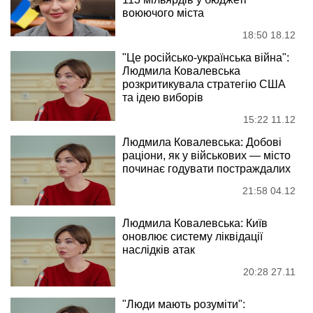
воюючого міста
18:50 18.12
"Це російсько-українська війна":
Людмила Ковалевська
розкритикувала стратегію США
та ідею виборів
15:22 11.12
Людмила Ковалевська: Добові
раціони, як у військових — місто
починає годувати постраждалих
21:58 04.12
Людмила Ковалевська: Київ
оновлює систему ліквідації
наслідків атак
20:28 27.11
"Люди мають розуміти":