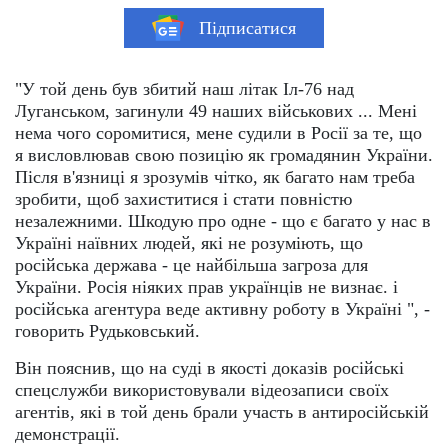
Підписатися
"У той день був збитий наш літак Іл-76 над
Луганськом, загинули 49 наших військових ... Мені
нема чого соромитися, мене судили в Росії за те, що
я висловлював свою позицію як громадянин України.
Після в'язниці я зрозумів чітко, як багато нам треба
зробити, щоб захиститися і стати повністю
незалежними. Шкодую про одне - що є багато у нас в
Україні наївних людей, які не розуміють, що
російська держава - це найбільша загроза для
України. Росія ніяких прав українців не визнає. і
російська агентура веде активну роботу в Україні ", -
говорить Рудьковський.
Він пояснив, що на суді в якості доказів російські
спецслужби використовували відеозаписи своїх
агентів, які в той день брали участь в антиросійській
демонстрації.