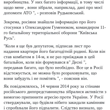
виробництва. У них багато інформації, в тому числі
щодо мене , вони зібрали, наприклад, дані про моєї
допомоги АТО ", - розповів Рудьковський.
Зокрема, росіяни знайшли інформацію про його
стосунки з Олександром Гуменюком, командиром 11-
го батальйону територіальної оборони "Київська
Русь".
"Коли я ще був депутатом, підписав лист про
надання квартири його багатодітній родині. Коли він
став комбатом в 14-м, я не раз приїжджав в цей
батальйон, коли він формувався в" Десні ",
передавав багато, що було необхідно. Все це в Росії
відстежується, не можна було розраховувати, що
вони забудуть і не помітять ", - пояснив він.
Як повідомлялось, 14 червня 2014 року за стінами
російського диппредставництва зібралися активісти з
вимогою припинити агресію проти України. У Росії
стверджували, що будівля нібито закидали камінням
і спробували його підпалити. Слідство визнало, що