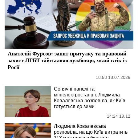
Анатолій Фурсов: запит притулку та правовий
захист ЛГБТ-військовослужбовця, який втік із
Росії
18:58 18.07.2026
Сонячні панелі та
мініелектростанції: Людмила
Ковалевська розповіла, як Київ
готується до зими
14:24 19.12
Людмила Ковалевська
розповіла, на що Київ витратить
113 мільярдів у бюджеті