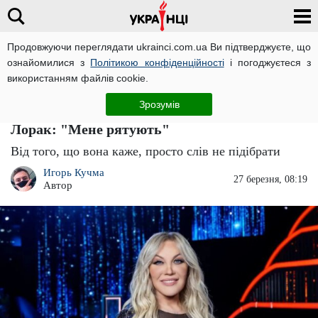
Продовжуючи переглядати ukrainci.com.ua Ви підтверджуєте, що
ознайомилися з
Політикою конфіденційності
і погоджуєтеся з
Головна
Зірки
ЧИТАТЬ НА РУССКОМ
використанням файлів cookie.
Зрадниця Таїсія Повалій у РФ остаточно
Зрозумів
пробила дно і переплюнула навіть Ані
Лорак: "Мене рятують"
Від того, що вона каже, просто слів не підібрати
Игорь Кучма
27 березня, 08:19
Автор