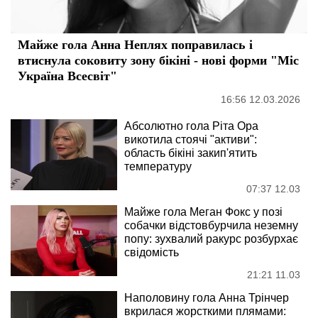
Майже гола Анна Неплях поправилась і
втиснула соковиту зону бікіні - нові форми "Міс
Україна Всесвіт"
16:56 12.03.2026
Абсолютно гола Ріта Ора
викотила стоячі "активи":
область бікіні закип'ятить
температуру
07:37 12.03
Майже гола Меган Фокс у позі
собачки відстовбурчила неземну
попу: зухвалий ракурс розбурхає
свідомість
21:21 11.03
Наполовину гола Анна Трінчер
вкрилася жорсткими плямами: