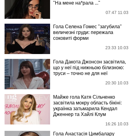
"На мене на*рала ..."
07:47 11.03
Гола Селена Гомес "загубила"
величезні груди: пережала
соковиті форми
23:33 10.03
Гола Дакота Джонсон засвітила,
що у неї під нижньою білизною:
труси – точно не для неї
20:30 10.03
Майже гола Катя Сільченко
засвітила мокру область бікіні:
українка затьмарила Кендал
Дженнер та Хайлі Клум
16:26 10.03
Гола Анастасія Цимбалару