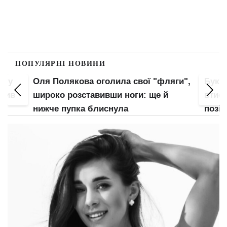
ПОПУЛЯРНІ НОВИНИ
пку
Оля Полякова оголила свої "фляги",
Букв
злив
широко розставивши ноги: ще й
втис
нижче пупка блиснула
позі: