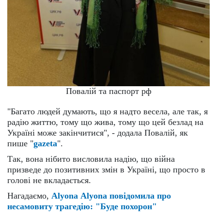
Повалій та паспорт рф
"Багато людей думають, що я надто весела, але так, я
радію життю, тому що жива, тому що цей безлад на
Україні може закінчитися", - додала Повалій, як
пише "
gazeta
".
Так, вона нібито висловила надію, що війна
призведе до позитивних змін в Україні, що просто в
голові не вкладається.
Нагадаємо,
Аlyona Аlyona повідомила про
несамовиту трагедію: "Буде похорон"