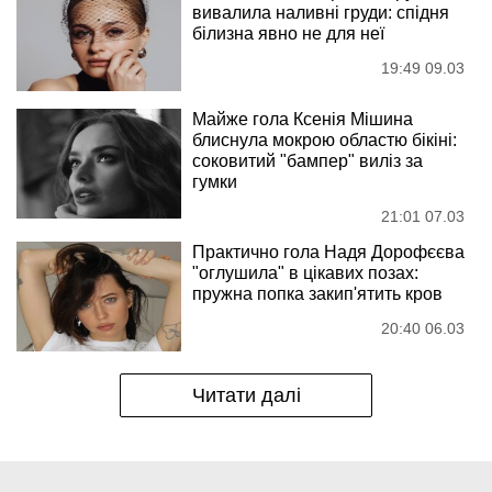
вивалила наливні груди: спідня
білизна явно не для неї
19:49 09.03
Майже гола Ксенія Мішина
блиснула мокрою областю бікіні:
соковитий "бампер" виліз за
гумки
21:01 07.03
Практично гола Надя Дорофєєва
"оглушила" в цікавих позах:
пружна попка закип'ятить кров
20:40 06.03
Читати далі