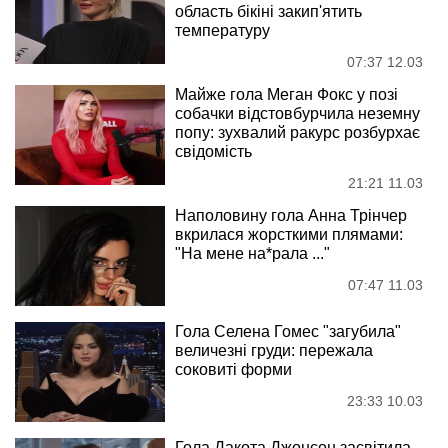
область бікіні закип'ятить
температуру
07:37 12.03
Майже гола Меган Фокс у позі
собачки відстовбурчила неземну
попу: зухвалий ракурс розбурхає
свідомість
21:21 11.03
Наполовину гола Анна Трінчер
вкрилася жорсткими плямами:
"На мене на*рала ..."
07:47 11.03
Гола Селена Гомес "загубила"
величезні груди: пережала
соковиті форми
23:33 10.03
Гола Дакота Джонсон засвітила,