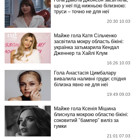
що у неї під нижньою білизною:
труси – точно не для неї
20:30 10.03
Майже гола Катя Сільченко
засвітила мокру область бікіні:
українка затьмарила Кендал
Дженнер та Хайлі Клум
16:26 10.03
Гола Анастасія Цимбалару
вивалила наливні груди: спідня
білизна явно не для неї
19:49 09.03
Майже гола Ксенія Мішина
блиснула мокрою областю бікіні:
соковитий "бампер" виліз за
гумки
21:01 07.03