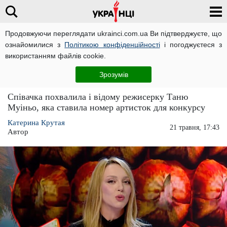
Продовжуючи переглядати ukrainci.com.ua Ви підтверджуєте, що
ознайомилися з
Політикою конфіденційності
і погоджуєтеся з
Головна
Зірки
ЧИТАТЬ НА РУССКОМ
використанням файлів cookie.
Оля Полякова вперше висловилася про
Зрозумів
"Євробачення": "Він повний абсолютно"
Співачка похвалила і відому режисерку Таню
Муіньо, яка ставила номер артисток для конкурсу
Катерина Крутая
21 травня, 17:43
Автор