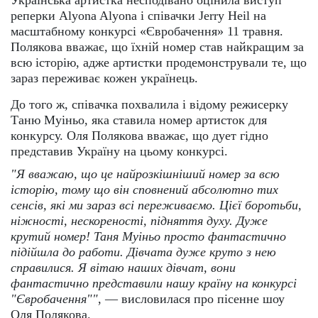
Українська артистка несподівано оцінила виступ
реперки Alyona Alyona і співачки Jerry Heil на
масштабному конкурсі «Євробачення» 11 травня.
Полякова вважає, що їхній номер став найкращим за
всю історію, адже артистки продемонстрували те, що
зараз переживає кожен українець.
До того ж, співачка похвалила і відому режисерку
Таню Муіньо, яка ставила номер артисток для
конкурсу. Оля Полякова вважає, що дует гідно
представив Україну на цьому конкурсі.
"Я вважаю, що це найрозкішніший номер за всю
історію, тому що він сповнений абсолютно тих
сенсів, які ми зараз всі переживаємо. Цієї боротьби,
ніжності, нескореності, підняття духу. Дуже
крутий номер! Таня Муіньо просто фантастично
підійшла до работи. Дівчата дуже круто з нею
справилися. Я вітаю наших дівчат, вони
фантастично представили нашу країну на конкурсі
"Євробачення""
, — висловилася про пісенне шоу
Оля Полякова.