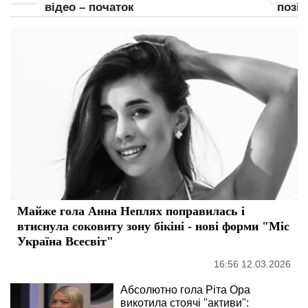
відео – початок
позі:
Майже гола Анна Неплях поправилась і
втиснула соковиту зону бікіні - нові форми "Міс
Україна Всесвіт"
16:56 12.03.2026
Абсолютно гола Ріта Ора
викотила стоячі "активи":