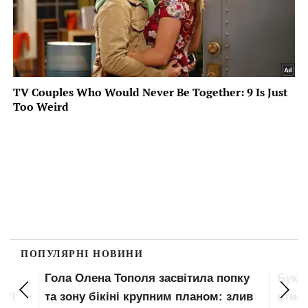
ПОПУЛЯРНІ НОВИНИ
Гола Олена Тополя засвітила попку
Букв
 "І
та зону бікіні крупним планом: злив
втис