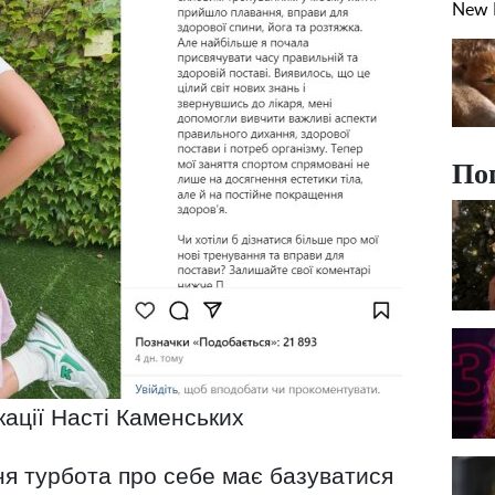
По
кації Насті Каменських
ня турбота про себе має базуватися