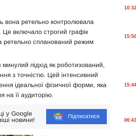
10:3
сь вона ретельно контролювала
. Це включало строгий графік
15:5
та ретельно спланований режим
 минулий підхід як роботизований,
ння з точністю. Цей інтенсивний
нення ідеальної фізичної форми, яка
15:4
 на її аудиторію.
ці у Google
Підписатися
іші новини!
06:4