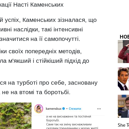
кації Насті Каменських
 успіх, Каменських зізналася, що
ивні наслідки, такі інтенсивні
начитися на її самопочутті.
ки своїх попередніх методів,
а м'якший і стійкіший підхід до
я на турботі про себе, засновану
 не на втомі та боротьбі.