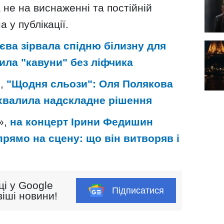
а не на виснаженні та постійній
 у публікації.
єва зірвала спідню білизну для
ила "кавуни" без ліфчика
и,
"Щодня сльози": Оля Полякова
ухвалила надскладне рішення
»,
на концерт Ірини Федишин
прямо на сцену: що він витворяв і
ці у Google
Підписатися
іші новини!