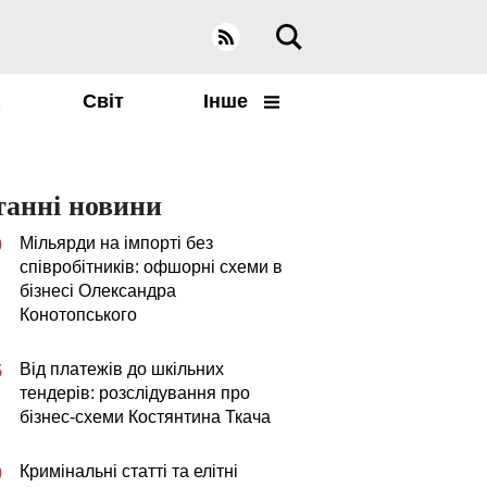
а
Світ
Інше
танні новини
Мільярди на імпорті без
0
співробітників: офшорні схеми в
бізнесі Олександра
Конотопського
Від платежів до шкільних
5
тендерів: розслідування про
бізнес-схеми Костянтина Ткача
Кримінальні статті та елітні
0