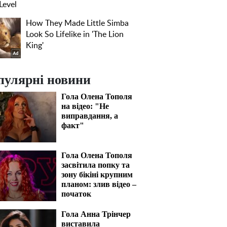
пулярні новини
Гола Олена Тополя
на відео: "Не
виправдання, а
факт"
Гола Олена Тополя
засвітила попку та
зону бікіні крупним
планом: злив відео –
початок
Гола Анна Трінчер
виставила