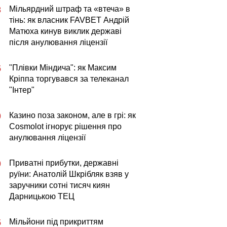
Мільярдний штраф та «втеча» в
3
тінь: як власник FAVBET Андрій
Матюха кинув виклик державі
після анулювання ліцензії
"Плівки Міндича": як Максим
5
Кріппа торгувався за телеканал
"Інтер"
Казино поза законом, але в грі: як
0
Cosmolot ігнорує рішення про
анулювання ліцензії
Приватні прибутки, державні
0
руїни: Анатолій Шкрібляк взяв у
заручники сотні тисяч киян
Дарницькою ТЕЦ
Мільйони під прикриттям
5