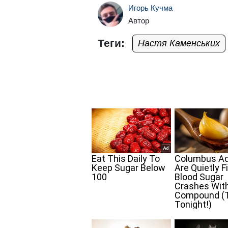
Игорь Кучма
Автор
Теги:
Настя Каменських