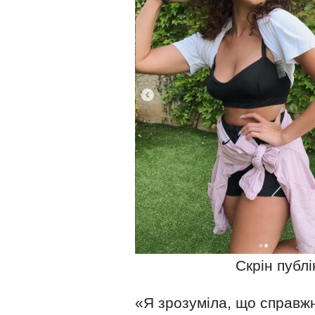
Скрін публі
«Я зрозуміла, що справж