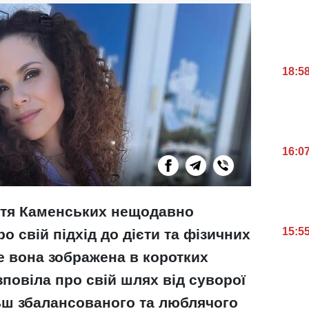
18:5
16:0
астя Каменських нещодавно
15:5
ро свій підхід до дієти та фізичних
де вона зображена в коротких
озповіла про свій шлях від суворої
ьш збалансованого та люблячого