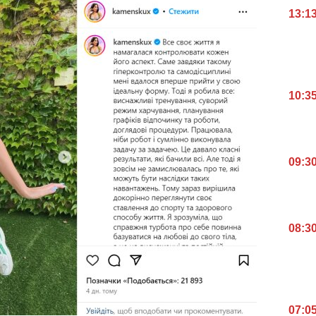
13:1
10:3
09:3
08:3
07:0