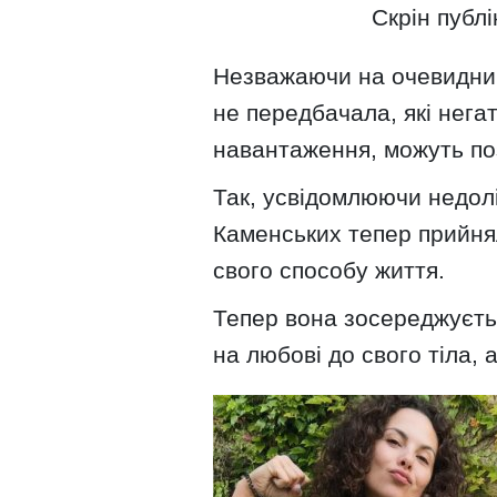
Скрін публі
Незважаючи на очевидний
не передбачала, які негат
навантаження, можуть поз
Так, усвідомлюючи недолі
Каменських тепер прийнял
свого способу життя.
Тепер вона зосереджуєтьс
на любові до свого тіла, а