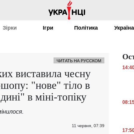
Зірки
Ігри
Політика
Україн
Ос
ЧИТАТЬ НА РУССКОМ
14:4
их виставила чесну
шопу: "нове" тіло в
дині" в міні-топіку
08:1
інилося.
11 червня, 07:39
17:5