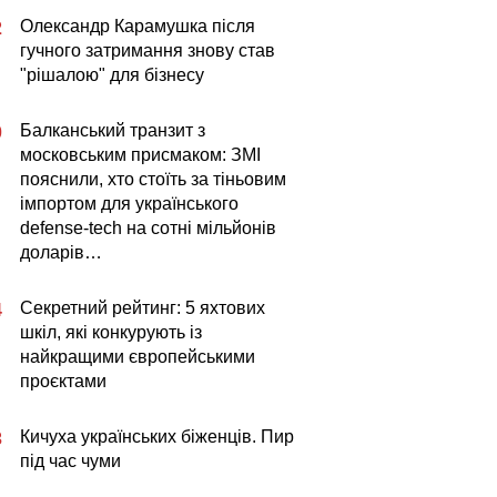
Олександр Карамушка після
2
гучного затримання знову став
"рішалою" для бізнесу
Балканський транзит з
0
московським присмаком: ЗМІ
пояснили, хто стоїть за тіньовим
імпортом для українського
defense-tech на сотні мільйонів
доларів…
Секретний рейтинг: 5 яхтових
4
шкіл, які конкурують із
найкращими європейськими
проєктами
Кичуха українських біженців. Пир
3
під час чуми