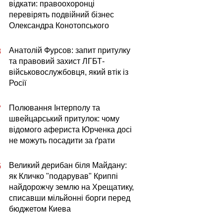
відкати: правоохоронці
перевірять подвійний бізнес
Олександра Конотопського
Анатолій Фурсов: запит притулку
8
та правовий захист ЛГБТ-
військовослужбовця, який втік із
Росії
Полювання Інтерполу та
7
швейцарський притулок: чому
відомого афериста Юрченка досі
не можуть посадити за ґрати
Великий дерибан біля Майдану:
5
як Кличко "подарував" Криппі
найдорожчу землю на Хрещатику,
списавши мільйонні борги перед
бюджетом Киева