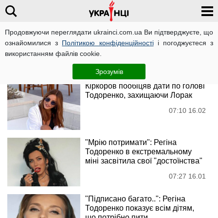
Продовжуючи переглядати ukrainci.com.ua Ви підтверджуєте, що
телеведуча
ознайомилися з
Політикою конфіденційності
і погоджуєтеся з
використанням файлів cookie.
Новини
Зрозумів
Кіркоров пообіцяв дати по голові
Тодоренко, захищаючи Лорак
07:10 16.02
"Мрію потримати": Регіна
Тодоренко в екстремальному
міні засвітила свої "достоїнства"
07:27 16.01
"Підписано багато..": Регіна
Тодоренко показує всім дітям,
що потрібно пити