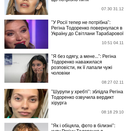
07:30 31.12
"У Росії тепер не потрібна":
Регіна Тодоренко повернулася в
Україну до Світлани Тарабарової
10:51 04.11
"Я без одягу, а мене...": Регіна
Тодоренко наважилася
розповісти, як її лапали чужі
чоловіки
08:27 02.11
"Шурупи у хребті": зблідла Регіна
Тодоренко озвучила вердикт
хірурга
08:18 29.10
"Як і обіцяла, фото в білизні":