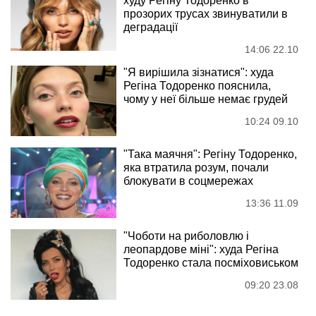
худу Регіну Тодоренко в
прозорих трусах звинуватили в
деградації
14:06 22.10
"Я вирішила зізнатися": худа
Регіна Тодоренко пояснила,
чому у неї більше немає грудей
10:24 09.10
"Така маячня": Регіну Тодоренко,
яка втратила розум, почали
блокувати в соцмережах
13:36 11.09
"Чоботи на риболовлю і
леопардове міні": худа Регіна
Тодоренко стала посміховиськом
09:20 23.08