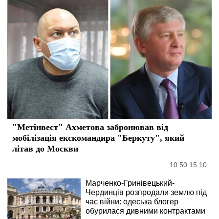
"Метінвест" Ахметова забронював від
мобілізація екскомандира "Беркуту", який
літав до Москви
10:50 15.10
Марченко-Гринівецький-
Чердинців розпродали землю під
час війни: одеська блогер
обурилася дивними контрактами