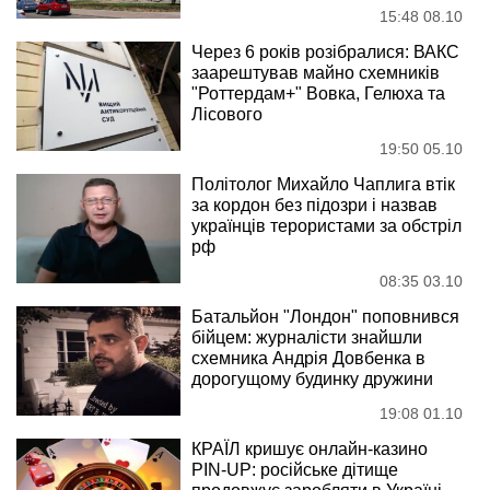
15:48 08.10
Через 6 років розібралися: ВАКС
заарештував майно схемників
"Роттердам+" Вовка, Гелюха та
Лісового
19:50 05.10
Політолог Михайло Чаплига втік
за кордон без підозри і назвав
українців терористами за обстріл
рф
08:35 03.10
Батальйон "Лондон" поповнився
бійцем: журналісти знайшли
схемника Андрія Довбенка в
дорогущому будинку дружини
19:08 01.10
КРАЇЛ кришує онлайн-казино
PIN-UP: російське дітище