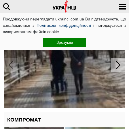
Продовжуючи переглядати ukrainci.com.ua Ви підтверджуєте, що
ознайомилися з
Політикою конфіденційності
і погоджуєтеся з
Хороші надбавки до пенсії: які
використанням файлів cookie.
пенсіонери порадіють відчутним
доплатам
Зрозумів
КОМПРОМАТ