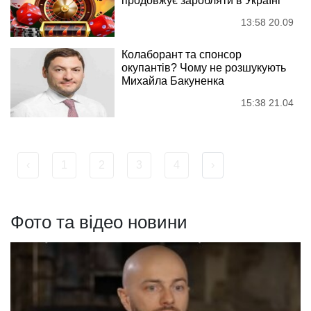
продовжує заробляти в Україні
13:58 20.09
Колаборант та спонсор
окупантів? Чому не розшукують
Михайла Бакуненка
15:38 21.04
‹
1
2
3
4
›
Фото та відео новини