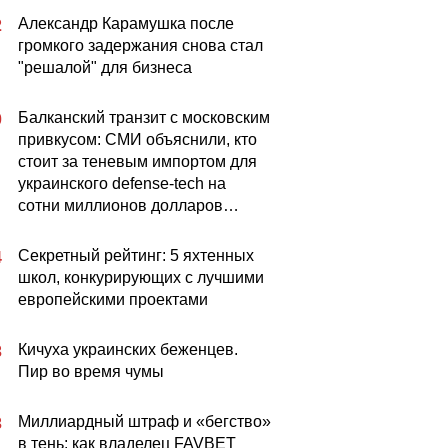
Александр Карамушка после
2
громкого задержания снова стал
"решалой" для бизнеса
Балканский транзит с московским
0
привкусом: СМИ объяснили, кто
стоит за теневым импортом для
украинского defense-tech на
сотни миллионов долларов…
Секретный рейтинг: 5 яхтенных
4
школ, конкурирующих с лучшими
европейскими проектами
Кичуха украинских беженцев.
3
Пир во время чумы
Миллиардный штраф и «бегство»
3
в тень: как владелец FAVBET