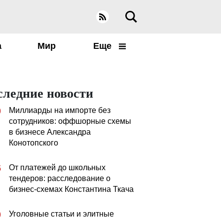
а
Мир
Еще
следние новости
Миллиарды на импорте без
0
сотрудников: оффшорные схемы
в бизнесе Александра
Конотопского
От платежей до школьных
5
тендеров: расследование о
бизнес-схемах Константина Ткача
Уголовные статьи и элитные
0