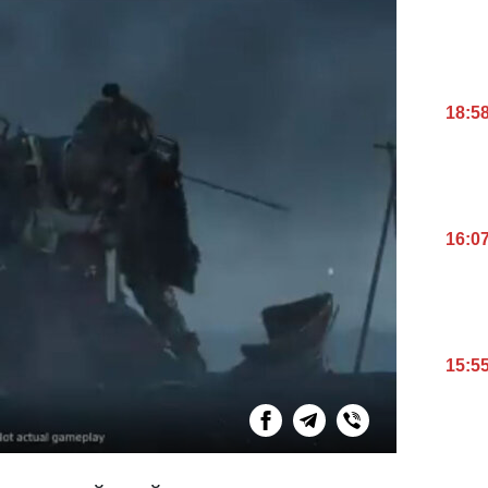
18:5
16:0
15:5