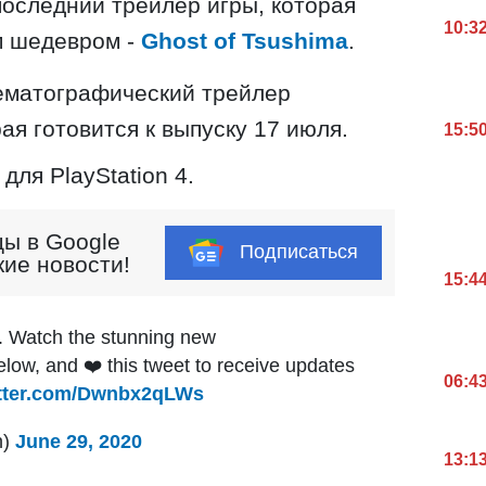
оследний трейлер игры, которая
10:3
м шедевром -
Ghost of Tsushima
.
ематографический трейлер
ая готовится к выпуску 17 июля.
15:5
для PlayStation 4.
ы в Google
Подписаться
кие новости!
15:4
7. Watch the stunning new
below, and ❤️ this tweet to receive updates
06:4
itter.com/Dwnbx2qLWs
n)
June 29, 2020
13:1