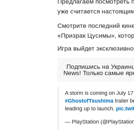
Предлагаем посмотреть п
уже считается настоящи
Смотрите последний кин
«Призрак Цусимы», котор
Игра выйдет эксклюзивно 
Подпишись на Украинц
News! Только самые яр
A storm is coming on July 1
#GhostofTsushima
trailer 
leading up to launch.
pic.tw
— PlayStation (@PlayStatio