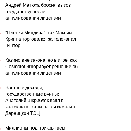
Андрей Матюха бросил вызов
государству после
аннулирования лицензии
"Пленки Миндича": как Максим
5
Криппа торговался за телеканал
"Интер"
Казино вне закона, но в игре: как
0
Cosmolot игнорирует решение об
аннулировании лицензии
Частные доходы,
0
государственные руины:
Анатолий Шкрибляк взял в
заложники сотни тысяч киевлян
Дарницкой ТЭЦ
Миллионы под прикрытием
5