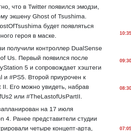
но, что в Twitter появился эмодзи,
у экшену Ghost of Tsushima.
ostOfTsushima будет появляться
10:3
ного героя в маске.
зи получили контроллер DualSense
 of Us. Первый появился после
09:3
yStation 5 и сопровождает хэштеги
l и #PS5. Второй приурочен к
t II. Его можно увидеть, набрав
08:3
fUs2 или #TheLastofUsPartII.
 запланирован на 17 июля
on 4. Ранее представители студии
рировали четыре концепт-арта,
07:0