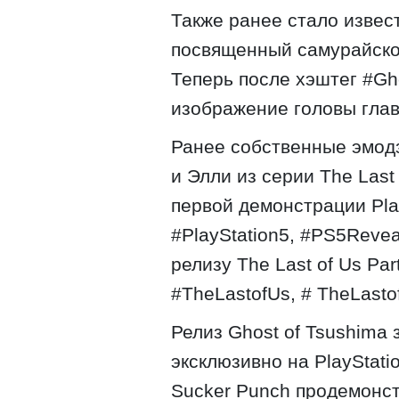
Также ранее стало извест
посвященный самурайском
Теперь после хэштег #Gh
изображение головы глав
Ранее собственные эмод
и Элли из серии The Last
первой демонстрации Pla
#PlayStation5, #PS5Revea
релизу The Last of Us Par
#TheLastofUs, # TheLasto
Релиз Ghost of Tsushima
эксклюзивно на PlayStati
Sucker Punch продемонст