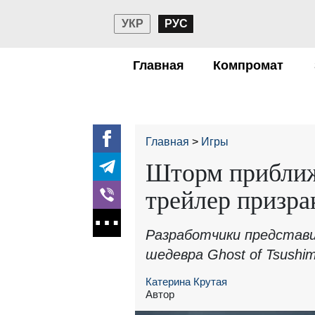
УКР
РУС
Главная
Компромат
Главная
Игры
Шторм приближ
трейлер призр
Разработчики представи
шедевра Ghost of Tsushi
Катерина Крутая
Автор